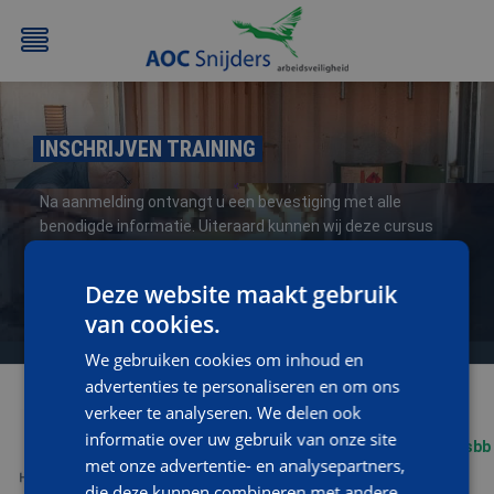
INSCHRIJVEN TRAINING
Na aanmelding ontvangt u een bevestiging met alle
benodigde informatie. Uiteraard kunnen wij deze cursus
ook geheel op maat (op uw locatie) verzorgen, neem voor
informatie en/of een vrijblijvende offerte contact op met
Deze website maakt gebruik
BEHEERDER
BESLOTEN
BHV
EERSTE
opleidingen@aoc-snijders.nl
of bel met
076-5204999
.
BMI
RUIMTEN
HULP
van cookies.
/
(EHBO)
We gebruiken cookies om inhoud en
ATEX
advertenties te personaliseren en om ons
/
verkeer te analyseren. We delen ook
NEN3140
informatie over uw gebruik van onze site
met onze advertentie- en analysepartners,
die deze kunnen combineren met andere