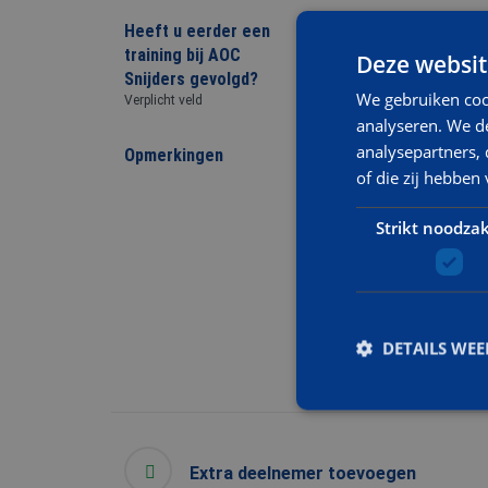
Heeft u eerder een
training bij AOC
Deze websit
Snijders gevolgd?
We gebruiken coo
Verplicht veld
analyseren. We de
analysepartners,
Opmerkingen
of die zij hebbe
Strikt noodzak
DETAILS WE
Extra deelnemer toevoegen