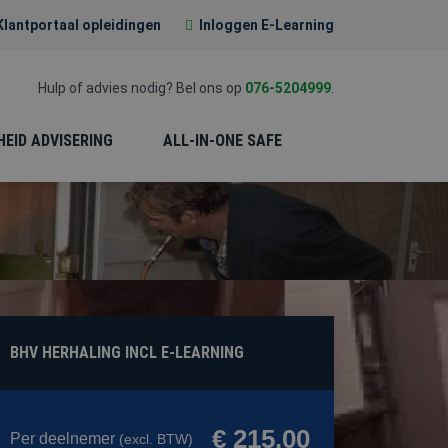
Klantportaal opleidingen
Inloggen E-Learning
Hulp of advies nodig? Bel ons op
076-5204999
.
HEID ADVISERING
ALL-IN-ONE SAFE
EERSTE HULP (EHBO)
BHV HERHALING INCL E-LEARNING
PREVENTIE-
MEDEWERKER
€ 215.00
Per deelnemer
(excl. BTW)