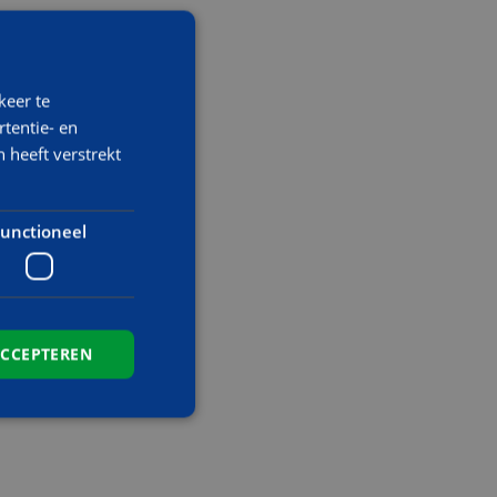
keer te
tentie- en
 heeft verstrekt
unctioneel
ACCEPTEREN