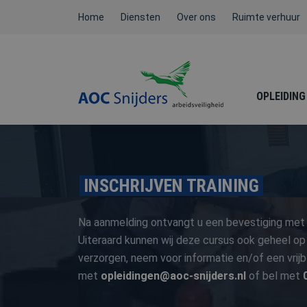
Home
Diensten
Over ons
Ruimte verhuur
OPLEIDING
BEHEERDER BMI / ATEX /
INSCHRIJVEN TRAINING
NEN3140
Na aanmelding ontvangt u een bevestiging met 
Uiteraard kunnen wij deze cursus ook geheel op
verzorgen, neem voor informatie en/of een vrij
met
opleidingen@aoc-snijders.nl
FYSIEKE BELASTING
of bel met