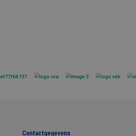
ken om het gebruik
formatie uit over
ele advertenties die
website bezocht.
iker de website
iker mogelijk heeft
Contactgegevens