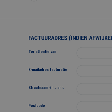
Strikt noodzakelijke
accountbeheer. De we
Naam
PHPSESSID
FACTUURADRES (INDIEN AFWIJKE
Ter attentie van
CookieScriptConse
E-mailadres facturatie
Naam
Aanb
Naam
Dome
Straatnaam + huisnr.
_ga
MR
Micro
Corp
.c.bi
Postcode
SM
.c.cla