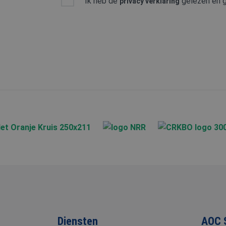
Ik heb de
gelezen en g
privacy verklaring
MR
Micro
Corp
.c.cla
_gcl_au
Goog
.aoc-
ANONCHK
Micro
Corp
.c.cla
Diensten
AOC 