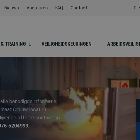
Nieuws
Vacatures
FAQ
Contact
 & TRAINING
VEILIGHEIDSKEURINGEN
ARBEIDSVEILIG
BESLOTEN RUIMTEN
BHV
alle benodigde informatie.
 maat (op uw locatie)
blijvende offerte contact op
076-5204999
HACCP / SOCIALE
.
HEFTRUCK /
HYGIËNE
REACHTRUCK /