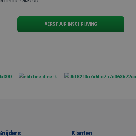
a hiermee akkoord
analytische doeleinden.
1 week
Dit is een Microsoft MSN 1st party cookie die we gebrui
soft
van de website voor interne analyses te meten.
oration
rity.ms
VERSTUUR INSCHRIJVING
2 maanden 4
Deze cookie wordt ingesteld door Doubleclick en voert in
le LLC
weken
hoe de eindgebruiker de website gebruikt en over eventu
snijders.nl
de eindgebruiker heeft gezien voordat hij de genoemde 
9 minuten 57
Deze cookie verzamelt informatie over hoe de eindgebru
soft
seconden
gebruikt en over eventuele advertenties die de eindgebru
oration
gezien voordat hij de genoemde website bezocht.
rity.ms
Snijders
Klanten