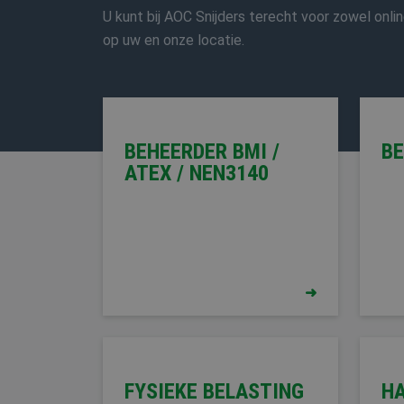
U kunt bij AOC Snijders terecht voor zowel onlin
op uw en onze locatie.
VCA
BEHEERDER BMI /
BE
ATEX / NEN3140
FYSIEKE BELASTING
HA