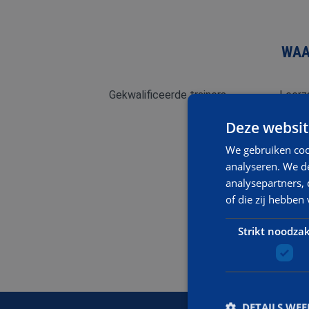
WAA
Gekwalificeerde trainers.
Leerz
Deze websit
We gebruiken coo
analyseren. We de
analysepartners,
of die zij hebbe
Strikt noodzak
DETAILS WE