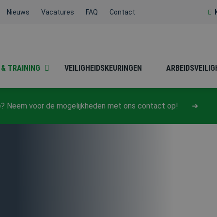
Nieuws
Vacatures
FAQ
Contact
 & TRAINING
VEILIGHEIDSKEURINGEN
ARBEIDSVEILIG
atie? Neem voor de mogelijkheden met ons contact op!
BESLOTEN RUIMTEN
BHV
HACCP / SOCIALE
HEFTRUCK /
HYGIËNE
REACHTRUCK /