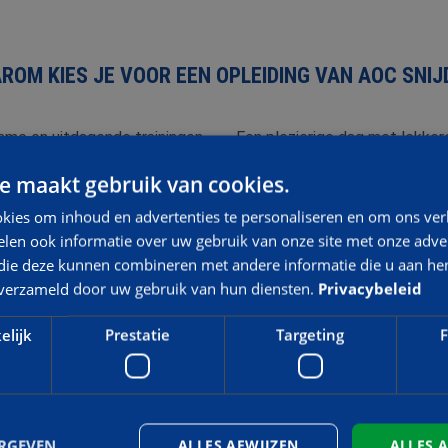
ROM KIES JE VOOR EEN OPLEIDING VAN AOC SNIJ
ame en uitdagende trainingen.
Een plezierige dag met lekkere
e maakt gebruik van cookies.
kies om inhoud en advertenties te personaliseren en om ons ver
len ook informatie over uw gebruik van onze site met onze adver
 die deze kunnen combineren met andere informatie die u aan hen
n verzameld door uw gebruik van hun diensten.
Privacybeleid
elijk
Prestatie
Targeting
F
ERGEVEN
ALLES AFWIJZEN
ALLES 