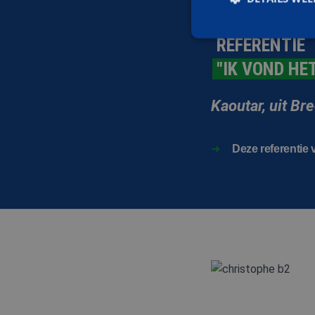
REFERENTIE
"IK VOND HE
Strikt noodzakelijke
Kaoutar, uit Br
accountbeheer. De we
Naam
Deze referentie 
PHPSESSID
CookieScriptConse