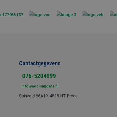
ondersteunt.
 de goede werking
lytics software. Het
iker op te slaan en
ruikerssessie voor
ken om het gebruik
formatie uit over
Contactgegevens
ele advertenties die
website bezocht.
iker de website
076-5204999
iker mogelijk heeft
info@aoc-snijders.nl
Spinveld 66A19, 4815 HT Breda