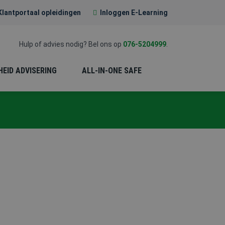
Klantportaal opleidingen
Inloggen E-Learning
Hulp of advies nodig? Bel ons op
076-5204999
.
HEID ADVISERING
ALL-IN-ONE SAFE
EERSTE HULP (EHBO)
PREVENTIE-
MEDEWERKER