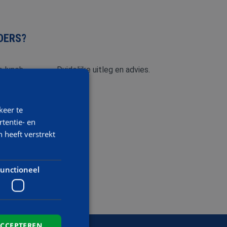
DERS?
 lunch.
Duidelijke uitleg en advies.
keer te
tentie- en
 heeft verstrekt
unctioneel
ACCEPTEREN