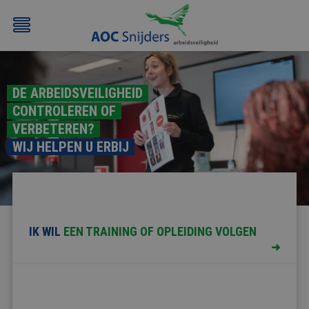
DE ARBEIDSVEILIGHEID
CONTROLEREN OF
VERBETEREN?
WIJ HELPEN U ERBIJ
BEHEERDER
BESLOTEN
BHV
EERSTE
BMI
RUIMTEN
HULP
/
(EHBO)
ATEX
IK WIL
EEN TRAINING
OF
OPLEIDING
VOLGEN
/
NEN3140