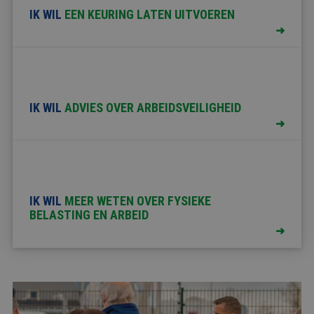
FYSIEKE
HACCP
HEFTRUCK
PREVENTIE-
IK WIL
EEN KEURING
LATEN
UITVOEREN
BELASTING
/
/
MEDEWERKE
SOCIALE
REACHTRUCK
HYGIËNE
/
HOOGWERKER
IK WIL
ADVIES OVER
ARBEIDSVEILIGHEID
VCA
IK WIL
MEER WETEN OVER FYSIEKE
BELASTING EN ARBEID