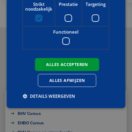
Strikt
Prestatie
Targeting
noodzakelijk
Functioneel
OVERZICHTELIJK:
MEEST GEZOCHTE CURUSSEN EN LOCATIES
AOC Snijders biedt tal van cursussen en trainingen op
ALLES ACCEPTEREN
maat. Hier vind je een een handig overzicht van de meest
gezochte cursussen en locaties.
ALLES AFWIJZEN
DETAILS WEERGEVEN
CURSUSSEN
BHV Cursus
Strikt noodzakelijk
Prestatie
Targeting
EHBO Cursus
Functioneel