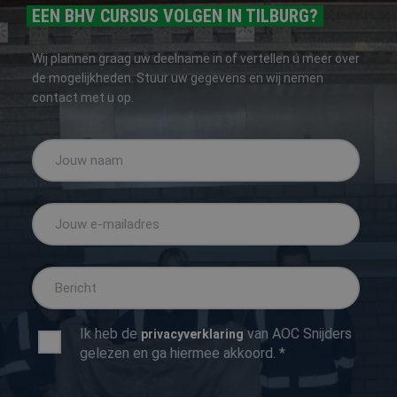
algemene
EEN BHV CURSUS VOLGEN IN TILBURG?
doeleinden
wordt gebr
om variabe
Wij plannen graag uw deelname in of vertellen u meer over
van
gebruikerss
de mogelijkheden. Stuur uw gegevens en wij nemen
te onderh
contact met u op.
Het is nor
gesproken
willekeurig
gegeneree
nummer, h
wordt gebr
kan specifi
Google Privacy Policy
voor de sit
een goed
voorbeeld 
behouden 
een ingelo
status voo
gebruiker 
pagina's.
CookieScriptConsent
4 weken 2
Deze cooki
CookieScript
dagen
wordt gebr
www.aoc-
door de Co
snijders.nl
Ik heb de
van AOC Snijders
privacyverklaring
Script.com-
om de
gelezen en ga hiermee akkoord. *
cookievoo
van bezoek
onthouden
cookie-ba