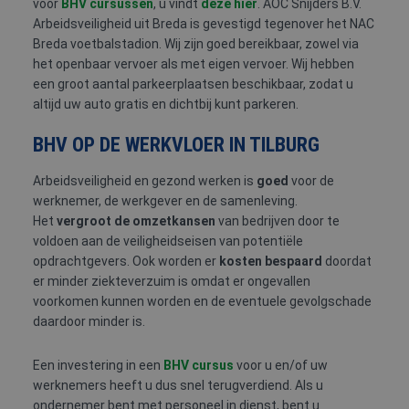
voor
BHV cursussen
, u vindt
deze hier
. AOC Snijders B.V.
Arbeidsveiligheid uit Breda is gevestigd tegenover het NAC
Breda voetbalstadion. Wij zijn goed bereikbaar, zowel via
het openbaar vervoer als met eigen vervoer. Wij hebben
een groot aantal parkeerplaatsen beschikbaar, zodat u
altijd uw auto gratis en dichtbij kunt parkeren.
BHV OP DE WERKVLOER IN TILBURG
Arbeidsveiligheid en gezond werken is
goed
voor de
werknemer, de werkgever en de samenleving.
Het
vergroot de omzetkansen
van bedrijven door te
voldoen aan de veiligheidseisen van potentiële
opdrachtgevers. Ook worden er
kosten bespaard
doordat
er minder ziekteverzuim is omdat er ongevallen
voorkomen kunnen worden en de eventuele gevolgschade
daardoor minder is.
Een investering in een
BHV cursus
voor u en/of uw
werknemers heeft u dus snel terugverdiend. Als u
ondernemer bent met personeel in dienst, bent u