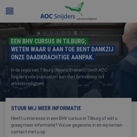
EEN BHV CURSUS IN TILBURG;
WETEN WAAR U AAN TOE BENT DANKZIJ
ONZE DAADKRACHTIGE AANPAK.
In de regio van Tilburg (Noord-Brabant) biedt AOC
Snijders vele cursussen aan met betrekking tot
BEHEERDER
BESLOTEN
BHV
EERSTE
arbeidsveiligheid.
BMI
RUIMTEN
HULP
/
(EHBO)
ATEX
STUUR MIJ MEER INFORMATIE
/
NEN3140
Heeft u interesse in een BHV cursus in Tilburg of wilt u
graag meer informatie? Vul uw gegevens in en wij nemen
contact met u op.