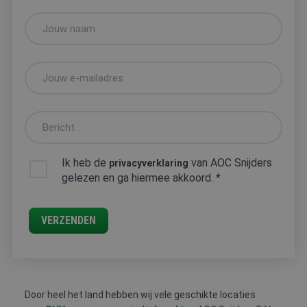
FYSIEKE
HACCP
HEFTRUCK
PREVENTIE-
BELASTING
/
/
MEDEWERKE
SOCIALE
REACHTRUCK
HYGIËNE
/
HOOGWERKER
VCA
Ik heb de
van AOC Snijders
privacyverklaring
gelezen en ga hiermee akkoord. *
VERZENDEN
Door heel het land hebben wij vele geschikte locaties