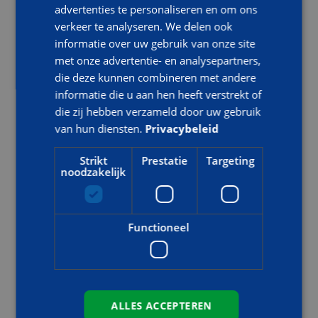
BHV
BHV
BHV
advertenties te personaliseren en om ons
basis
herhaling
herhaling
verkeer te analyseren. We delen ook
module
CCV
informatie over uw gebruik van onze site
Eerste
Code95
met onze advertentie- en analysepartners,
Hulp
BHV
Emergency
die deze kunnen combineren met andere
herhaling
Response
informatie die u aan hen heeft verstrekt of
incl e-
Officer
die zij hebben verzameld door uw gebruik
learning
Basic
van hun diensten.
Privacybeleid
Hoofd BHV
Strikt
Prestatie
Targeting
noodzakelijk
Hoofd
Hoofd
BHV
BHV
basis
herhaling
Functioneel
Ploegleider
Ploegleider
Ploegleider
basis
herhaling
ALLES ACCEPTEREN