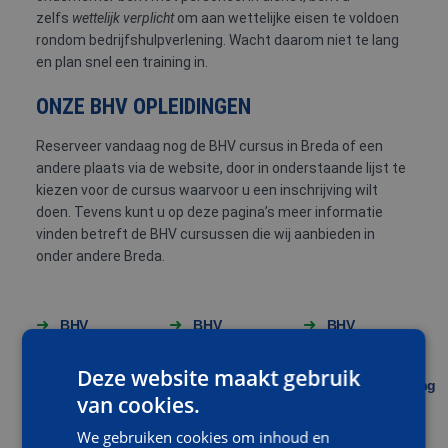
zelfs
wettelijk verplicht
om aan wettelijke eisen te voldoen
rondom bedrijfshulpverlening. Wacht daarom niet te lang
en plan snel een training in.
ONZE BHV OPLEIDINGEN
Reserveer vandaag nog de BHV cursus in Breda of een
andere plaats via de website, door in onderstaande lijst te
kiezen voor de cursus waarvoor u een inschrijving wilt
doen. Tevens kunt u op deze pagina’s meer informatie
vinden betreft de BHV cursussen die wij aanbieden in
onder andere Breda.
BHV
BHV
BHV
basis
basis
basis
incl e-
module
Deze website maakt gebruik
learning
Brandbestrijding
van cookies.
en
Ontruiming
We gebruiken cookies om inhoud en