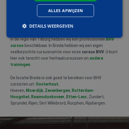
TILBURG
ALLES AFWIJZEN
Tilburg
is een stad met vele grote en kleinere bedrijven.
Met veel bedrijven is het belangrijk dat de
DETAILS WEERGEVEN
bedrijfshulpverlening op orde is om ongevallen en dus
arbeidsongeschiktheid te voorkomen. Voor deze bedrijven
in de regio van Tilburg hebben wij een professionele
BHV
cursus
beschikbaar. In Breda hebben wij een eigen
Strikt noodzakelijk
Prestatie
Targeting
veelbezochte cursusruimte voor onze
cursus BHV
. U kunt
Functioneel
hier ook terecht voor herhaalcursussen en
andere
trainingen
.
Strikt noodzakelijke cookies maken de
kernfunctionaliteiten van de website mogelijk, zoals
gebruikersaanmelding en accountbeheer. De
De locatie Breda is ook goed te bereiken voor BHV
website kan niet goed worden gebruikt zonder de
cursisten uit:
Oosterhout
,
strikt noodzakelijke cookies.
Hoeven,
Moerdijk
,
Zevenbergen
,
Rotterdam-
Aanbieder
/
Hoogvliet
,
Raamsdonksveer
,
Etten-Leur
, Zundert,
Naam
Vervaldatum
Omschrijv
Domein
Sprundel, Rijen, Sint Willebrord, Rucphen, Rijsbergen.
PHPSESSID
Sessie
Cookie
PHP.net
gegenereer
www.aoc-
applicaties
snijders.nl
basis van 
taal. Dit is
identificat