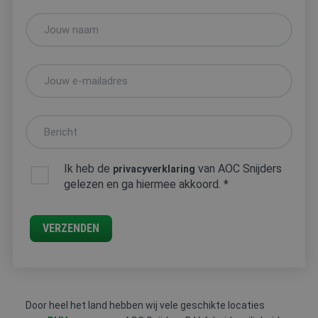
FYSIEKE
HACCP
HEFTRUCK
PREVENTIE-
BELASTING
/
/
MEDEWERKE
SOCIALE
REACHTRUCK
HYGIËNE
/
HOOGWERKER
VCA
Ik heb de
van AOC Snijders
privacyverklaring
gelezen en ga hiermee akkoord. *
VERZENDEN
Door heel het land hebben wij vele geschikte locaties