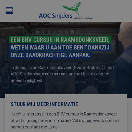
EEN BHV CURSUS IN RAAMSDONKSVEER;
WETEN WAAR U AAN TOE BENT DANKZIJ
ONZE DAADKRACHTIGE AANPAK.
In de regio van Raamsdonksveer (Noord-Brabant) biedt
AOC Snijders
vele cursussen
aan met betrekking tot
BEHEERDER
BESLOTEN
BHV
EERSTE
arbeidsveiligheid.
BMI
RUIMTEN
HULP
/
(EHBO)
ATEX
STUUR MIJ MEER INFORMATIE
/
NEN3140
Heeft u interesse in een BHV cursus in Raamsdonksveer
of wilt u graag meer informatie? Vul uw gegevens in en wij
nemen contact met u op.