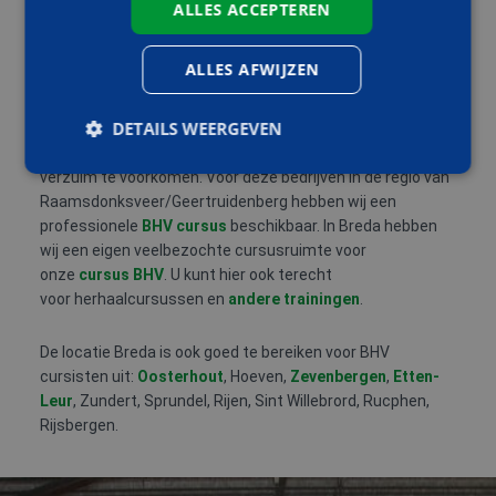
ALLES ACCEPTEREN
RAAMSDONKSVEER / GEERTRUIDENBERG
ALLES AFWIJZEN
Raamsdonksveer / Geertruidenberg is een plaats in de
regio van
Breda
met diverse grote en kleinere bedrijven.
DETAILS WEERGEVEN
Voor alle bedrijven is het belangrijk dat de
bedrijfshulpverlening op orde is om ongevallen en dus ook
verzuim te voorkomen. Voor deze bedrijven in de regio van
Raamsdonksveer/Geertruidenberg hebben wij een
Strikt noodzakelijk
Prestatie
Targeting
professionele
BHV cursus
beschikbaar. In Breda hebben
wij een eigen veelbezochte cursusruimte voor
Functioneel
onze
cursus BHV
. U kunt hier ook terecht
Strikt noodzakelijke cookies maken de
voor herhaalcursussen en
andere trainingen
.
kernfunctionaliteiten van de website mogelijk, zoals
gebruikersaanmelding en accountbeheer. De
website kan niet goed worden gebruikt zonder de
De locatie Breda is ook goed te bereiken voor BHV
strikt noodzakelijke cookies.
cursisten uit:
Oosterhout
, Hoeven,
Zevenbergen
,
Etten-
Aanbieder
/
Leur
, Zundert, Sprundel, Rijen, Sint Willebrord, Rucphen,
Naam
Vervaldatum
Omschrijv
Domein
Rijsbergen.
PHPSESSID
Sessie
Cookie
PHP.net
gegenereer
www.aoc-
applicaties
snijders.nl
basis van 