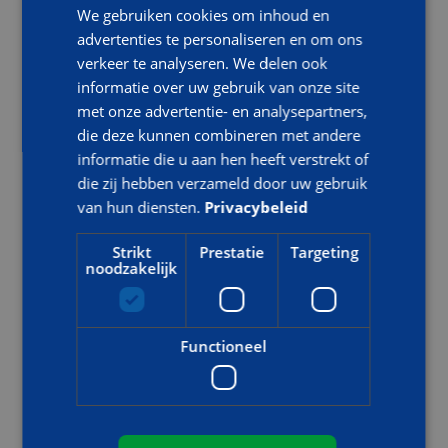
Ontruiming
We gebruiken cookies om inhoud en
BHV
BHV
BHV
advertenties te personaliseren en om ons
basis
herhaling
herhaling
verkeer te analyseren. We delen ook
module
CCV
informatie over uw gebruik van onze site
Eerste
Code95
met onze advertentie- en analysepartners,
Hulp
BHV
Emergency
die deze kunnen combineren met andere
herhaling
Response
informatie die u aan hen heeft verstrekt of
incl e-
Officer
die zij hebben verzameld door uw gebruik
learning
Basic
van hun diensten.
Privacybeleid
Hoofd BHV
Strikt
Prestatie
Targeting
noodzakelijk
Hoofd
Hoofd
BHV
BHV
basis
herhaling
Functioneel
Ploegleider
Ploegleider
Ploegleider
basis
herhaling