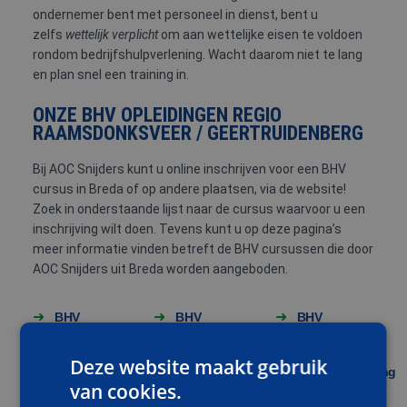
ondernemer bent met personeel in dienst, bent u
zelfs
wettelijk verplicht
om aan wettelijke eisen te voldoen
rondom bedrijfshulpverlening. Wacht daarom niet te lang
en plan snel een training in.
ONZE BHV OPLEIDINGEN REGIO
RAAMSDONKSVEER / GEERTRUIDENBERG
Bij AOC Snijders kunt u online inschrijven voor een BHV
cursus in Breda of op andere plaatsen, via de website!
Zoek in onderstaande lijst naar de cursus waarvoor u een
inschrijving wilt doen. Tevens kunt u op deze pagina’s
meer informatie vinden betreft de BHV cursussen die door
AOC Snijders uit Breda worden aangeboden.
BHV
BHV
BHV
basis
basis
basis
incl e-
module
Deze website maakt gebruik
learning
Brandbestrijding
van cookies.
en