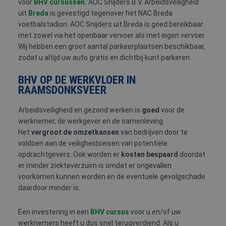
voor
BHV cursussen.
AOC Snijders B.V. Arbeidsveiligheid
uit
Breda
is gevestigd tegenover het NAC Breda
voetbalstadion. AOC Snijders uit Breda is goed bereikbaar
met zowel via het openbaar vervoer als met eigen vervoer.
Wij hebben een groot aantal parkeerplaatsen beschikbaar,
zodat u altijd uw auto gratis en dichtbij kunt parkeren.
BHV OP DE WERKVLOER IN
RAAMSDONKSVEER
Arbeidsveiligheid en gezond werken is
goed
voor de
werknemer, de werkgever en de samenleving.
Het
vergroot de omzetkansen
van bedrijven door te
voldoen aan de veiligheidseisen van potentiële
opdrachtgevers. Ook worden er
kosten bespaard
doordat
er minder ziekteverzuim is omdat er ongevallen
voorkomen kunnen worden en de eventuele gevolgschade
daardoor minder is.
Een investering in een
BHV cursus
voor u en/of uw
werknemers heeft u dus snel terugverdiend. Als u