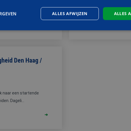
Voor onze brede keuringsdi
a je op...
keurmeester in de omgeving 
ERGEVEN
ALLES AFWIJZEN
ALLES 
Strikt noodzakelijk
Prestatie
Targeting
Functioneel
 cookies maken de kernfunctionaliteiten van de website mogelijk, zoals gebruikersaanm
bsite kan niet goed worden gebruikt zonder de strikt noodzakelijke cookies.
gheid Den Haag /
Aanbieder
/
Vervaldatum
Omschrijving
Domein
Sessie
Cookie gegenereerd door applicaties op basis van 
PHP.net
een identificator voor algemene doeleinden die 
www.aoc-
variabelen van gebruikerssessies te onderhouden
snijders.nl
gesproken een willekeurig gegenereerd nummer,
ek naar een startende
gebruikt, kan specifiek zijn voor de site, maar ee
het behouden van een ingelogde status voor een
en. Dageli...
pagina's.
nt
4 weken 2
Deze cookie wordt gebruikt door de Cookie-Scrip
CookieScript
dagen
cookievoorkeuren van bezoekers te onthouden. 
www.aoc-
van Cookie-Script.com is noodzakelijk om correct
snijders.nl
Google Privacy Policy