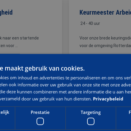
gheid
Keurmeester Arbei
24 - 40 uur
ek naar een startende
Voor onze brede keuringsdi
en voor ...
voor de omgeving Rotterdam.
e maakt gebruik van cookies.
kies om inhoud en advertenties te personaliseren en om ons ver
len ook informatie over uw gebruik van onze site met onze adver
 die deze kunnen combineren met andere informatie die u aan hen
n verzameld door uw gebruik van hun diensten.
Privacybeleid
en Haag / Leiden
Junior Keurmeester
Rotterdam
elijk
Prestatie
Targeting
F
24 - 40 uur
ek naar een keurmeester