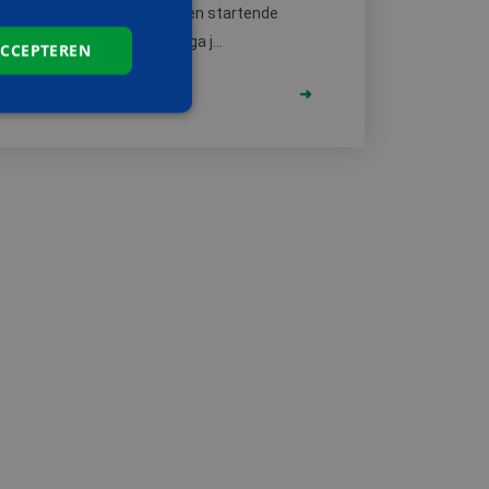
enst zijn we op zoek naar een startende
van Rotterdam. Dagelijks ga j...
ACCEPTEREN
elding en
de PHP-taal. Dit is
wordt gebruikt om
. Het is normaal
 hoe het wordt
n goed voorbeeld is
 gebruiker tussen
t.com-service om de
De cookie-banner
 te werken.