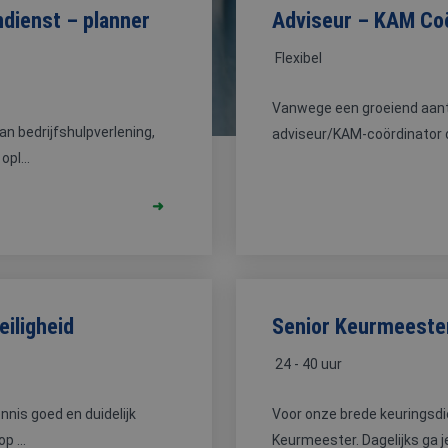
HOOGWERKER
dienst – planner
Adviseur – KAM Co
Flexibel
Vanwege een groeiend aant
an bedrijfshulpverlening,
adviseur/KAM-coördinator di
pl...
eiligheid
Senior Keurmeester
24 - 40 uur
nnis goed en duidelijk
Voor onze brede keuringsdi
p ...
Keurmeester. Dagelijks ga je