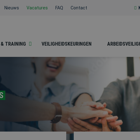
Nieuws
Vacatures
FAQ
Contact
 & TRAINING
VEILIGHEIDSKEURINGEN
ARBEIDSVEILIG
BESLOTEN RUIMTEN
BHV
S
HACCP / SOCIALE
HEFTRUCK /
HYGIËNE
REACHTRUCK /