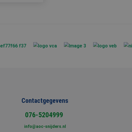
m van Google) om te
ondersteunt.
 de goede werking
lytics software. Het
iker op te slaan en
ruikerssessie voor
ken om het gebruik
formatie uit over
ele advertenties die
website bezocht.
iker de website
Contactgegevens
iker mogelijk heeft
076-5204999
info@aoc-snijders.nl