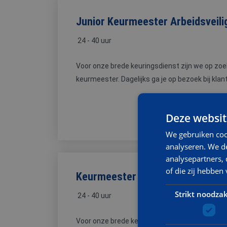
Junior Keurmeester Arbeidsveili
24 - 40 uur
Voor onze brede keuringsdienst zijn we op zo
keurmeester. Dagelijks ga je op bezoek bij klant
Deze websit
We gebruiken coo
analyseren. We de
analysepartners,
of die zij hebbe
Keurmeester Arbeidsveiligheid D
Strikt noodzak
24 - 40 uur
Voor onze brede keuringsdienst zijn we op zo