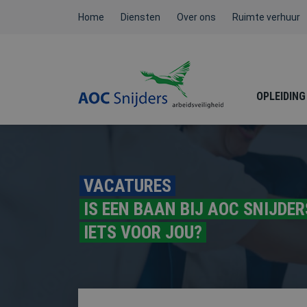
Home
Diensten
Over ons
Ruimte verhuur
OPLEIDING
BEHEERDER BMI / ATEX /
VACATURES
NEN3140
IS EEN BAAN BIJ AOC SNIJDER
IETS VOOR JOU?
FYSIEKE BELASTING