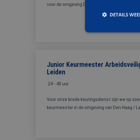
voor de omgeving Den Haag / Leiden. Dagelijks g
DETAILS WE
Strikt noodzakelijke
accountbeheer. De we
Junior Keurmeester Arbeidsveili
Leiden
Naam
24 - 40 uur
PHPSESSID
Voor onze brede keuringsdienst zijn we op zo
keurmeester in de omgeving van Den Haag / Leid
CookieScriptConse