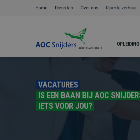
Home
Diensten
Over ons
Ruimte verhuur
OPLEIDING
BEHEERDER BMI / ATEX /
VACATURES
NEN3140
IS EEN BAAN BIJ AOC SNIJDER
IETS VOOR JOU?
FYSIEKE BELASTING