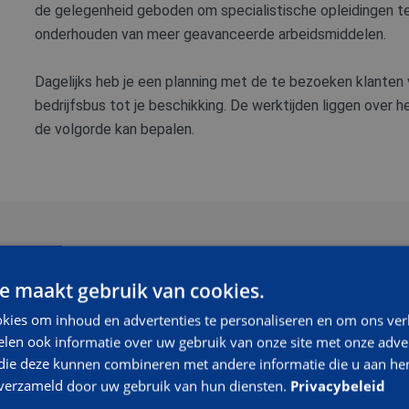
de gelegenheid geboden om specialistische opleidingen te
onderhouden van meer geavanceerde arbeidsmiddelen.
Dagelijks heb je een planning met de te bezoeken klanten va
bedrijfsbus tot je beschikking. De werktijden liggen over 
de volgorde kan bepalen.
Als bedrijf zijn we klantgericht en leveren we kwalitatief
e maakt gebruik van cookies.
medewerkers.
kies om inhoud en advertenties te personaliseren en om ons ver
len ook informatie over uw gebruik van onze site met onze adver
Daarnaast heb je de volgende kwalificaties/eigenschappen
 die deze kunnen combineren met andere informatie die u aan hen
n verzameld door uw gebruik van hun diensten.
Je hebt bij voorkeur ervaring met keuringen en insp
Privacybeleid