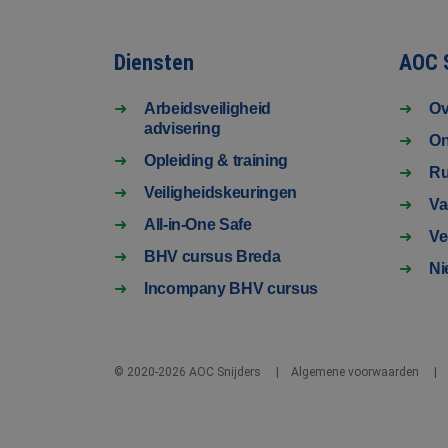
Diensten
AOC 
Arbeidsveiligheid
Ov
advisering
On
Opleiding & training
Ru
Veiligheidskeuringen
Va
All-in-One Safe
Ve
BHV cursus Breda
Ni
Incompany BHV cursus
© 2020-2026 AOC Snijders
Algemene voorwaarden