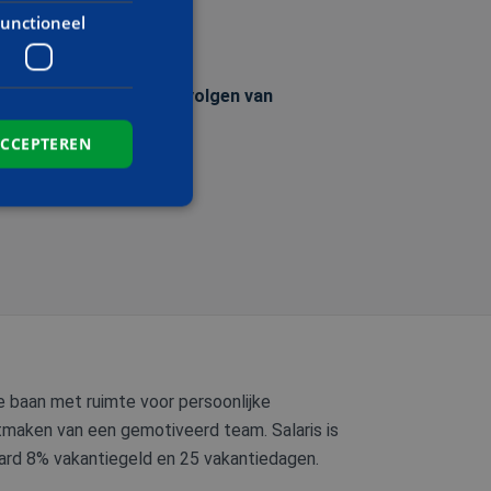
nten te communiceren;
unctioneel
ied door middel van het volgen van
ACCEPTEREN
elding en
de PHP-taal. Dit is
e baan met ruimte voor persoonlijke
wordt gebruikt om
. Het is normaal
itmaken van een gemotiveerd team. Salaris is
 hoe het wordt
n goed voorbeeld is
eraard 8% vakantiegeld en 25 vakantiedagen.
 gebruiker tussen