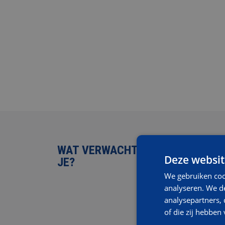
WAT VERWACHTEN WE VAN
Deze websit
JE?
We gebruiken coo
analyseren. We de
analysepartners,
of die zij hebbe