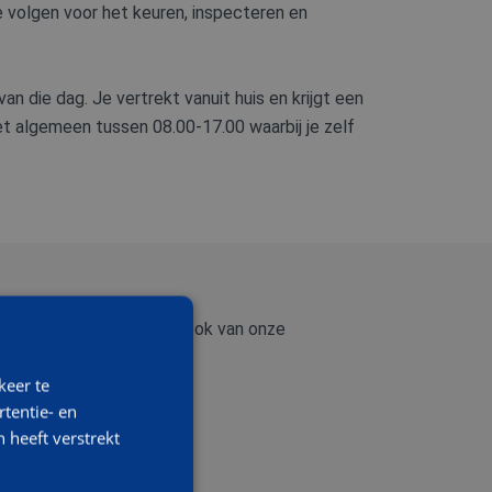
 volgen voor het keuren, inspecteren en
n die dag. Je vertrekt vanuit huis en krijgt een
het algemeen tussen 08.00-17.00 waarbij je zelf
 werk, dat verwachten we ook van onze
keer te
tentie- en
:
 heeft verstrekt
ecties;