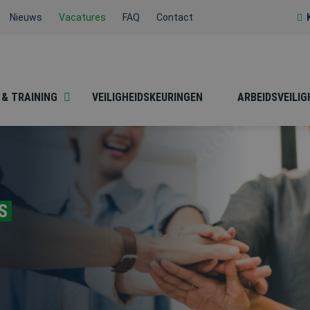
Nieuws
Vacatures
FAQ
Contact
 & TRAINING
VEILIGHEIDSKEURINGEN
ARBEIDSVEILIG
BESLOTEN RUIMTEN
BHV
S
HACCP / SOCIALE
HEFTRUCK /
HYGIËNE
REACHTRUCK /