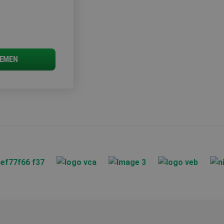
 een unieke
microsoft-scripts.
sen veel
s kunnen worden
EMEN
m van Google) om te
ondersteunt.
 de goede werking
lytics software. Het
iker op te slaan en
ruikerssessie voor
ken om het gebruik
formatie uit over
ele advertenties die
website bezocht.
iker de website
iker mogelijk heeft