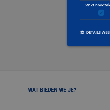
Strikt noodzak
DETAILS WE
Strikt noodzakelijke
accountbeheer. De we
Naam
PHPSESSID
WAT BIEDEN WE JE?