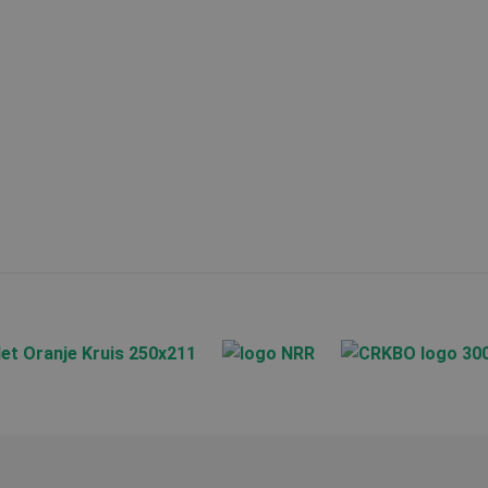
MUID
Micro
Corp
.bing
test_cookie
Goog
.doub
SRM_B
Micro
Corp
.c.bi
_clsk
Micro
.aoc-
MR
Micro
Corp
.c.cla
_gcl_au
Goog
.aoc-
ANONCHK
Micro
Corp
.c.cla