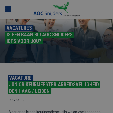
VACATURES
IS EEN BAAN BIJ AOC SNIJDERS
IETS VOOR JOU?
BEHEERDER
BESLOTEN
BHV
EERSTE
BMI
RUIMTEN
HULP
VACATURE
/
(EHBO)
ATEX
JUNIOR KEURMEESTER ARBEIDSVEILIGHEID
/
DEN HAAG / LEIDEN
NEN3140
24 - 40 uur
Voor onze brede keuringsdienst zijn we op zoek naar een