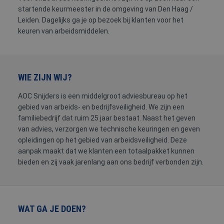
FYSIEKE
HACCP
HEFTRUCK
PREVENTIE-
startende keurmeester in de omgeving van Den Haag /
BELASTING
/
/
MEDEWERKE
Leiden. Dagelijks ga je op bezoek bij klanten voor het
SOCIALE
REACHTRUCK
keuren van arbeidsmiddelen.
HYGIËNE
/
HOOGWERKER
WIE ZIJN WIJ?
AOC Snijders is een middelgroot adviesbureau op het
VCA
gebied van arbeids- en bedrijfsveiligheid. We zijn een
familiebedrijf dat ruim 25 jaar bestaat. Naast het geven
van advies, verzorgen we technische keuringen en geven
opleidingen op het gebied van arbeidsveiligheid. Deze
aanpak maakt dat we klanten een totaalpakket kunnen
bieden en zij vaak jarenlang aan ons bedrijf verbonden zijn.
WAT GA JE DOEN?