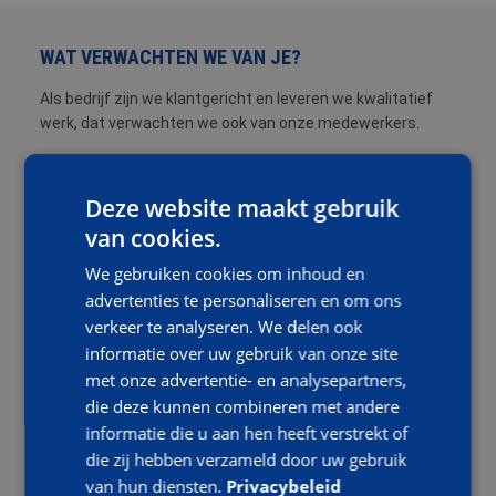
WAT VERWACHTEN WE VAN JE?
Als bedrijf zijn we klantgericht en leveren we kwalitatief
werk, dat verwachten we ook van onze medewerkers.
Daarnaast heb je de volgende
kwalificaties/eigenschappen:
Deze website maakt gebruik
van cookies.
Je bent klantgericht en vindt het leuk om met
klanten te communiceren;
We gebruiken cookies om inhoud en
advertenties te personaliseren en om ons
Je hebt interesse in of ervaring met (elektro)
verkeer te analyseren. We delen ook
techniek;
informatie over uw gebruik van onze site
Je wil jezelf graag verder ontwikkelen in je
met onze advertentie- en analysepartners,
vakgebied door middel van het volgen van
die deze kunnen combineren met andere
opleidingen en trainingen;
informatie die u aan hen heeft verstrekt of
Je wil graag werken en je toont initiatief;
die zij hebben verzameld door uw gebruik
Je bent in het bezit van een geldig rijbewijs B.
van hun diensten.
Privacybeleid