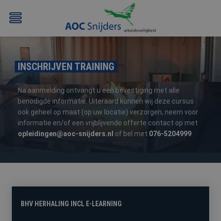
INSCHRIJVEN TRAINING
Na aanmelding ontvangt u een bevestiging met alle
benodigde informatie. Uiteraard kunnen wij deze cursus
ook geheel op maat (op uw locatie) verzorgen, neem voor
informatie en/of een vrijblijvende offerte contact op met
BEHEERDER
BESLOTEN
BHV
EERSTE
opleidingen@aoc-snijders.nl
of bel met
076-5204999
.
BMI
RUIMTEN
HULP
/
(EHBO)
ATEX
/
NEN3140
BHV HERHALING INCL E-LEARNING