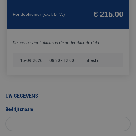
FYSIEKE
HACCP
HEFTRUCK
PREVENTIE-
BELASTING
/
/
MEDEWERKE
€ 215.00
Per deelnemer
(excl. BTW)
SOCIALE
REACHTRUCK
HYGIËNE
/
HOOGWERKER
De cursus vindt plaats op de onderstaande data:
15-09-2026
VCA
08:30 - 12:00
Breda
UW GEGEVENS
Bedrijfsnaam