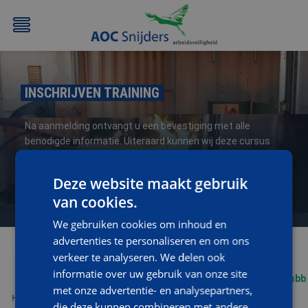
INSCHRIJVEN TRAINING
Na aanmelding ontvangt u een bevestiging met alle
benodigde informatie. Uiteraard kunnen wij deze cursus
ook geheel op maat (op uw locatie) verzorgen, neem voor
informatie en/of een vrijblijvende offerte contact op met
Deze website maakt gebruik
BEHEERDER
BESLOTEN
BHV
EERSTE
opleidingen@aoc-snijders.nl
of bel met
076-5204999
.
BMI
RUIMTEN
HULP
van cookies.
/
(EHBO)
We gebruiken cookies om inhoud en
ATEX
advertenties te personaliseren en om ons
/
verkeer te analyseren. We delen ook
NEN3140
informatie over uw gebruik van onze site
met onze advertentie- en analysepartners,
die deze kunnen combineren met andere