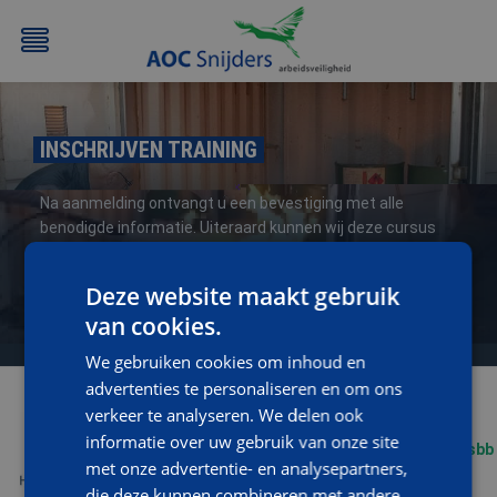
INSCHRIJVEN TRAINING
Na aanmelding ontvangt u een bevestiging met alle
benodigde informatie. Uiteraard kunnen wij deze cursus
ook geheel op maat (op uw locatie) verzorgen, neem voor
informatie en/of een vrijblijvende offerte contact op met
Deze website maakt gebruik
BEHEERDER
BESLOTEN
BHV
EERSTE
opleidingen@aoc-snijders.nl
of bel met
076-5204999
.
BMI
RUIMTEN
HULP
van cookies.
/
(EHBO)
We gebruiken cookies om inhoud en
ATEX
advertenties te personaliseren en om ons
/
verkeer te analyseren. We delen ook
NEN3140
informatie over uw gebruik van onze site
met onze advertentie- en analysepartners,
die deze kunnen combineren met andere