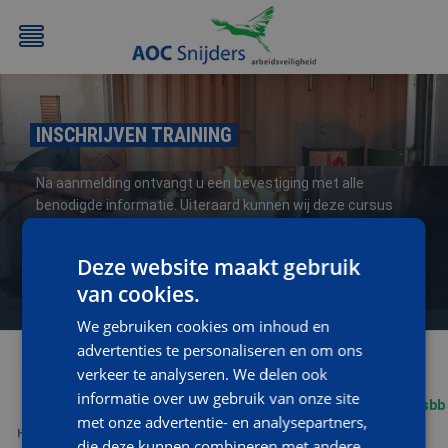
INSCHRIJVEN TRAINING
Na aanmelding ontvangt u een bevestiging met alle
benodigde informatie. Uiteraard kunnen wij deze cursus
ook geheel op maat (op uw locatie) verzorgen, neem voor
informatie en/of een vrijblijvende offerte contact op met
Deze website maakt gebruik
BEHEERDER
BESLOTEN
BHV
EERSTE
opleidingen@aoc-snijders.nl
of bel met
076-5204999
.
BMI
RUIMTEN
HULP
van cookies.
/
(EHBO)
We gebruiken cookies om inhoud en
ATEX
advertenties te personaliseren en om ons
/
verkeer te analyseren. We delen ook
NEN3140
informatie over uw gebruik van onze site
met onze advertentie- en analysepartners,
die deze kunnen combineren met andere