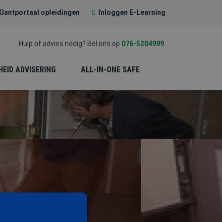
Klantportaal opleidingen
Inloggen E-Learning
Hulp of advies nodig? Bel ons op
076-5204999
.
HEID ADVISERING
ALL-IN-ONE SAFE
EERSTE HULP (EHBO)
PREVENTIE-
MEDEWERKER