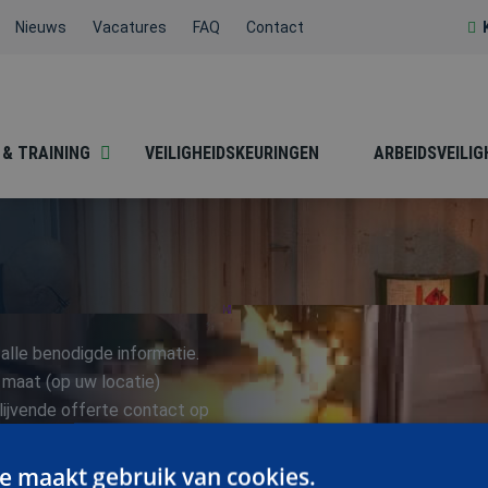
Nieuws
Vacatures
FAQ
Contact
 & TRAINING
VEILIGHEIDSKEURINGEN
ARBEIDSVEILIG
BESLOTEN RUIMTEN
BHV
alle benodigde informatie.
 maat (op uw locatie)
blijvende offerte contact op
076-5204999
HACCP / SOCIALE
.
HEFTRUCK /
HYGIËNE
REACHTRUCK /
e maakt gebruik van cookies.