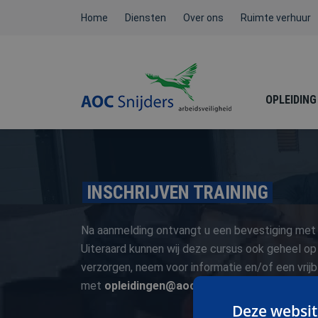
Home
Diensten
Over ons
Ruimte verhuur
OPLEIDING
BEHEERDER BMI / ATEX /
INSCHRIJVEN TRAINING
NEN3140
Na aanmelding ontvangt u een bevestiging met 
Uiteraard kunnen wij deze cursus ook geheel op
verzorgen, neem voor informatie en/of een vrij
met
opleidingen@aoc-snijders.nl
FYSIEKE BELASTING
of bel met
Deze websit