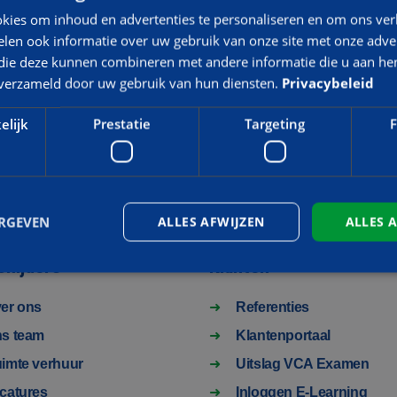
HOOGWERKER
kies om inhoud en advertenties te personaliseren en om ons ver
len ook informatie over uw gebruik van onze site met onze adver
 die deze kunnen combineren met andere informatie die u aan hen
n verzameld door uw gebruik van hun diensten.
Privacybeleid
elijk
Prestatie
Targeting
F
ERGEVEN
ALLES AFWIJZEN
ALLES 
Snijders
Klanten
er ons
Referenties
Strikt noodzakelijk
Prestatie
Targeting
Functioneel
s team
Klantenportaal
 cookies maken de kernfunctionaliteiten van de website mogelijk, zoals gebruikersaanm
bsite kan niet goed worden gebruikt zonder de strikt noodzakelijke cookies.
imte verhuur
Uitslag VCA Examen
Aanbieder
/
Vervaldatum
Omschrijving
catures
Inloggen E-Learning
Domein