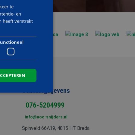
keer te
tentie- en
 heeft verstrekt
unctioneel
ACCEPTEREN
Contactgegevens
076-5204999
elding en
info@aoc-snijders.nl
Spinveld 66A19, 4815 HT Breda