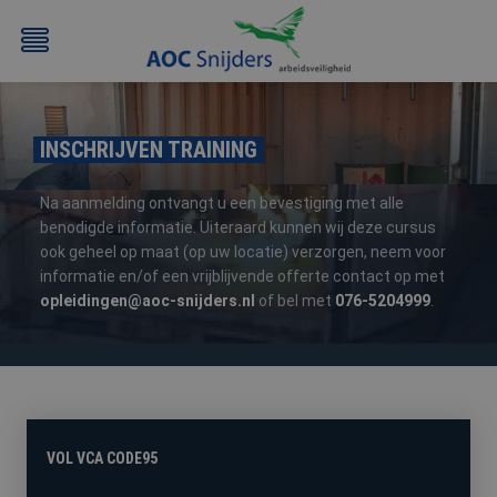
INSCHRIJVEN TRAINING
Na aanmelding ontvangt u een bevestiging met alle
benodigde informatie. Uiteraard kunnen wij deze cursus
ook geheel op maat (op uw locatie) verzorgen, neem voor
informatie en/of een vrijblijvende offerte contact op met
BEHEERDER
BESLOTEN
BHV
EERSTE
opleidingen@aoc-snijders.nl
of bel met
076-5204999
.
BMI
RUIMTEN
HULP
/
(EHBO)
ATEX
/
NEN3140
VOL VCA CODE95