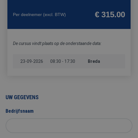
FYSIEKE
HACCP
HEFTRUCK
PREVENTIE-
BELASTING
/
/
MEDEWERKE
€ 315.00
Per deelnemer
(excl. BTW)
SOCIALE
REACHTRUCK
HYGIËNE
/
HOOGWERKER
De cursus vindt plaats op de onderstaande data:
23-09-2026
VCA
08:30 - 17:30
Breda
UW GEGEVENS
Bedrijfsnaam