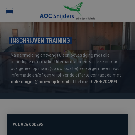
INSCHRIJVEN TRAINING
Na aanmelding ontvangt u een bevestiging met alle
benodigde informatie. Uiteraard kunnen wij deze cursus
ook geheel op maat (op uw locatie) verzorgen, neem voor
informatie en/of een vrijblijvende offerte contact op met
BEHEERDER
BESLOTEN
BHV
EERSTE
opleidingen@aoc-snijders.nl
of bel met
076-5204999
.
BMI
RUIMTEN
HULP
/
(EHBO)
ATEX
/
NEN3140
VOL VCA CODE95