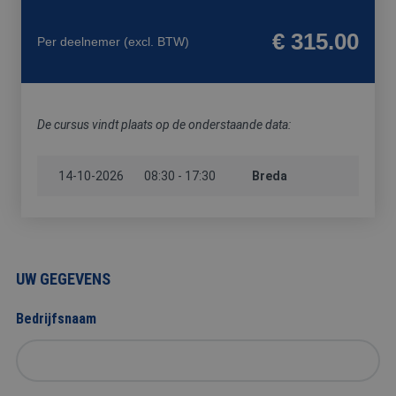
FYSIEKE
HACCP
HEFTRUCK
PREVENTIE-
BELASTING
/
/
MEDEWERKE
€ 315.00
Per deelnemer
(excl. BTW)
SOCIALE
REACHTRUCK
HYGIËNE
/
HOOGWERKER
De cursus vindt plaats op de onderstaande data:
14-10-2026
VCA
08:30 - 17:30
Breda
UW GEGEVENS
Bedrijfsnaam