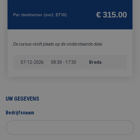
FYSIEKE
HACCP
HEFTRUCK
PREVENTIE-
BELASTING
/
/
MEDEWERKE
€ 315.00
Per deelnemer
(excl. BTW)
SOCIALE
REACHTRUCK
HYGIËNE
/
HOOGWERKER
De cursus vindt plaats op de onderstaande data:
07-12-2026
VCA
08:30 - 17:30
Breda
UW GEGEVENS
Bedrijfsnaam