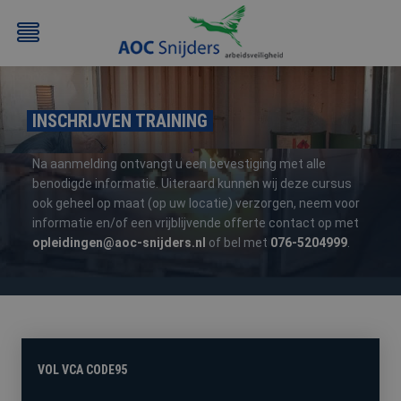
INSCHRIJVEN TRAINING
Na aanmelding ontvangt u een bevestiging met alle
benodigde informatie. Uiteraard kunnen wij deze cursus
ook geheel op maat (op uw locatie) verzorgen, neem voor
informatie en/of een vrijblijvende offerte contact op met
BEHEERDER
BESLOTEN
BHV
EERSTE
opleidingen@aoc-snijders.nl
of bel met
076-5204999
.
BMI
RUIMTEN
HULP
/
(EHBO)
ATEX
/
NEN3140
VOL VCA CODE95