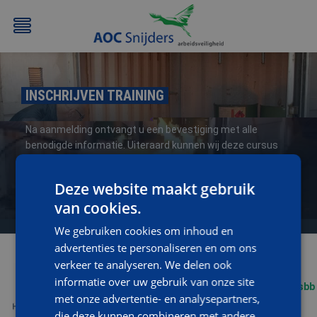
INSCHRIJVEN TRAINING
Na aanmelding ontvangt u een bevestiging met alle
benodigde informatie. Uiteraard kunnen wij deze cursus
ook geheel op maat (op uw locatie) verzorgen, neem voor
informatie en/of een vrijblijvende offerte contact op met
Deze website maakt gebruik
BEHEERDER
BESLOTEN
BHV
EERSTE
opleidingen@aoc-snijders.nl
of bel met
076-5204999
.
BMI
RUIMTEN
HULP
van cookies.
/
(EHBO)
We gebruiken cookies om inhoud en
ATEX
advertenties te personaliseren en om ons
/
verkeer te analyseren. We delen ook
NEN3140
informatie over uw gebruik van onze site
met onze advertentie- en analysepartners,
die deze kunnen combineren met andere