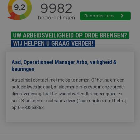
strikt noodzakelijke cookies.
Aanbieder
/
Naam
Vervaldatum
Omschrijv
Domein
PHPSESSID
Sessie
Cookie
PHP.net
gegenereer
www.aoc-
UW ARBEIDSVEILIGHEID OP ORDE BRENGEN?
applicaties
snijders.nl
basis van 
WIJ HELPEN U GRAAG VERDER!
taal. Dit is
identificat
algemene
doeleinden
Aad, Operationeel Manager Arbo, veiligheid &
wordt gebr
om variabe
keuringen
van
gebruikerss
Aarzel niet contact met me op te nemen. Of het nu om een
te onderh
Het is nor
actuele kwestie gaat, of algemene interesse in onze brede
gesproken
dienstverlening: Laat het vooral weten. Ik reageer graag en
willekeurig
gegeneree
snel. Stuur een e-mail naar: advies@aoc-snijders.nl of bel mij
nummer, h
wordt gebr
op: 06-30563863
kan specifi
Google Privacy Policy
voor de sit
een goed
voorbeeld 
behouden 
een ingelo
status voo