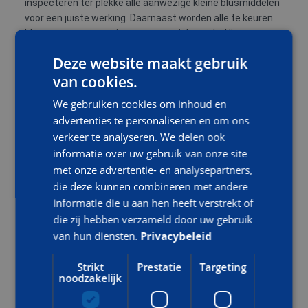
inspecteren ter plekke alle aanwezige kleine blusmiddelen
voor een juiste werking. Daarnaast worden alle te keuren
blusapparaten voorzien van een unieke code. Hiermee
wordt de traceerbaarheid van uw blusmiddelen verhoogd
Deze website maakt gebruik
en bent u zeker van een goed werkend blusmiddel
van cookies.
wanneer er gevaar dreigt.
We gebruiken cookies om inhoud en
advertenties te personaliseren en om ons
OPLEIDINGEN EN TRAININGEN
verkeer te analyseren. We delen ook
informatie over uw gebruik van onze site
Ieder blusmiddel is voorzien van een beknopte
met onze advertentie- en analysepartners,
gebruiksaanwijzing. Wilt u er echter zeker van zijn dat u en
die deze kunnen combineren met andere
uw werknemers precies weten hoe en wanneer een
informatie die u aan hen heeft verstrekt of
bepaald blusmiddel gebruikt moet worden? Dan kunt u bij
die zij hebben verzameld door uw gebruik
AOC Snijders verschillende opleidingen en trainingen
van hun diensten.
Privacybeleid
volgen die u hierbij helpen.
Strikt
Prestatie
Targeting
Bent u geïnteresseerd in een of meerdere van onze
noodzakelijk
opleidingen of trainingen? Bekijk hier ons
aanbod
of neem
direct contact op.