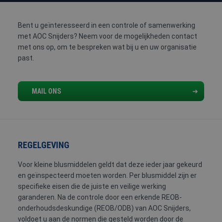
FYSIEKE
HACCP
HEFTRUCK
PREVENTIE-
BELASTING
/
/
MEDEWERKE
Bent u geïnteresseerd in een controle of samenwerking
SOCIALE
REACHTRUCK
met AOC Snijders? Neem voor de mogelijkheden contact
HYGIËNE
/
met ons op, om te bespreken wat bij u en uw organisatie
HOOGWERKER
past.
MAIL ONS
VCA
REGELGEVING
Voor kleine blusmiddelen geldt dat deze ieder jaar gekeurd
en geïnspecteerd moeten worden. Per blusmiddel zijn er
specifieke eisen die de juiste en veilige werking
garanderen. Na de controle door een erkende REOB-
onderhoudsdeskundige (REOB/ODB) van AOC Snijders,
voldoet u aan de normen die gesteld worden door de