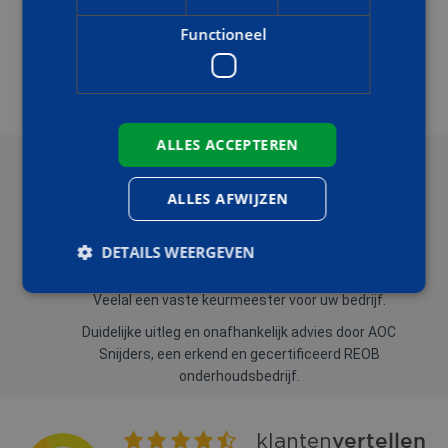
Functioneel
BEKIJK DE OPLEIDINGEN & TRAININGEN
ALLES ACCEPTEREN
DE VOORDELEN VAN AOC SNIJDERS
ALLES AFWIJZEN
U voldoet aan alle relevante regelgeving en normen
(waaronder 2559 en NEN-EN 671-3).
DETAILS WEERGEVEN
Gekwalificeerde keurmeesters met kennis van zaken.
Veelal een vaste keurmeester voor uw bedrijf.
Duidelijke uitleg en onafhankelijk advies door AOC
Strikt noodzakelijk
Prestatie
Targeting
Snijders, een erkend en gecertificeerd REOB
Functioneel
onderhoudsbedrijf.
Strikt noodzakelijke cookies maken de
kernfunctionaliteiten van de website mogelijk, zoals
gebruikersaanmelding en accountbeheer. De
website kan niet goed worden gebruikt zonder de