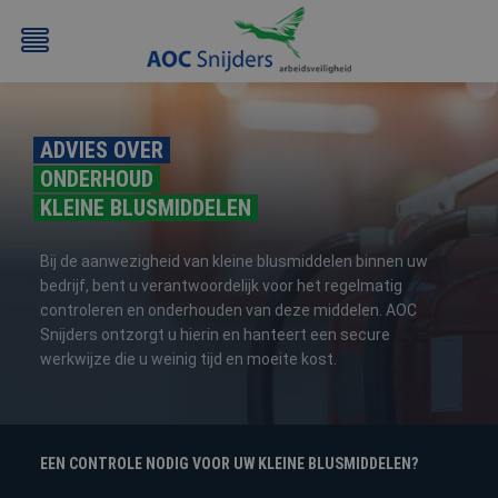
ADVIES OVER
ONDERHOUD
KLEINE BLUSMIDDELEN
Bij de aanwezigheid van kleine blusmiddelen binnen uw
bedrijf, bent u verantwoordelijk voor het regelmatig
BEHEERDER
BESLOTEN
BHV
EERSTE
controleren en onderhouden van deze middelen. AOC
BMI
RUIMTEN
HULP
Snijders ontzorgt u hierin en hanteert een secure
/
(EHBO)
werkwijze die u weinig tijd en moeite kost.
ATEX
/
NEN3140
EEN CONTROLE NODIG VOOR UW KLEINE BLUSMIDDELEN?