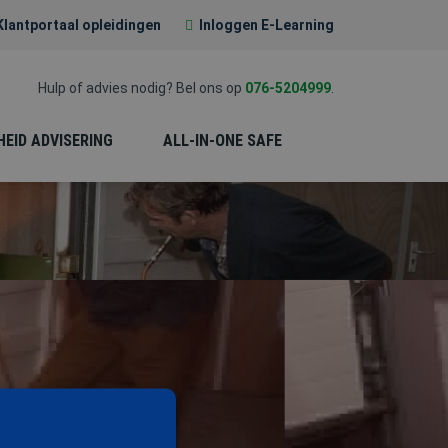
Klantportaal opleidingen
Inloggen E-Learning
Hulp of advies nodig? Bel ons op
076-5204999
.
HEID ADVISERING
ALL-IN-ONE SAFE
EERSTE HULP (EHBO)
PREVENTIE-
MEDEWERKER