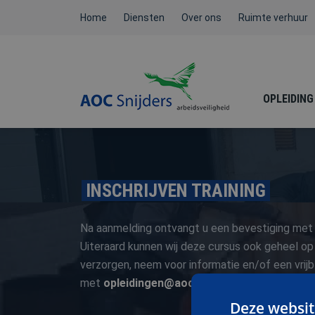
Home
Diensten
Over ons
Ruimte verhuur
OPLEIDING
BEHEERDER BMI / ATEX /
INSCHRIJVEN TRAINING
NEN3140
Na aanmelding ontvangt u een bevestiging met 
Uiteraard kunnen wij deze cursus ook geheel op
verzorgen, neem voor informatie en/of een vrij
met
opleidingen@aoc-snijders.nl
FYSIEKE BELASTING
of bel met
Deze websit