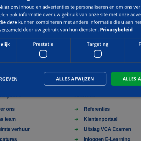
HOOGWERKER
kies om inhoud en advertenties te personaliseren en om ons ver
len ook informatie over uw gebruik van onze site met onze adver
 die deze kunnen combineren met andere informatie die u aan hen
n verzameld door uw gebruik van hun diensten.
Privacybeleid
elijk
Prestatie
Targeting
F
ERGEVEN
ALLES AFWIJZEN
ALLES 
Snijders
Klanten
er ons
Referenties
Strikt noodzakelijk
Prestatie
Targeting
Functioneel
s team
Klantenportaal
 cookies maken de kernfunctionaliteiten van de website mogelijk, zoals gebruikersaanm
bsite kan niet goed worden gebruikt zonder de strikt noodzakelijke cookies.
imte verhuur
Uitslag VCA Examen
Aanbieder
/
Vervaldatum
Omschrijving
catures
Inloggen E-Learning
Domein