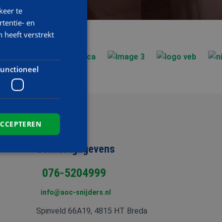
keer te
tentie- en
 heeft verstrekt
unctioneel
ACCEPTEREN
Contactgegevens
076-5204999
elding en
info@aoc-snijders.nl
Spinveld 66A19, 4815 HT Breda