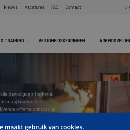
Nieuws
Vacatures
FAQ
Contact
 & TRAINING
VEILIGHEIDSKEURINGEN
ARBEIDSVEILIG
BESLOTEN RUIMTEN
BHV
alle benodigde informatie.
 maat (op uw locatie)
blijvende offerte contact op
076-5204999
HACCP / SOCIALE
.
HEFTRUCK /
HYGIËNE
REACHTRUCK /
e maakt gebruik van cookies.