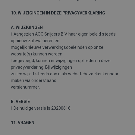
gebruikers-ID. Het
kan worden ingest
door ingesloten
10. WIJZIGINGEN IN DEZE PRIVACYVERKLARING
microsoft-scripts.
Algemeen wordt
aangenomen dat h
synchroniseert tu
A. WIJZIGINGEN
veel verschillende
i. Aangezien AOC Snijders B.V. haar eigen beleid steeds
Microsoft-domein
waardoor gebruike
opnieuw zal evalueren en
kunnen worden
mogelijk nieuwe verwerkingsdoeleinden op onze
gevolgd.
website(s) kunnen worden
test_cookie
15 minuten
Deze cookie wordt
Google LLC
toegevoegd, kunnen er wijzigingen optreden in deze
geplaatst door
.doubleclick.net
DoubleClick
privacyverklaring. Bij wijzigingen
(eigendom van
Google) om te
zullen wij dit steeds aan u als websitebezoeker kenbaar
bepalen of de
maken via onderstaand
browser van de
websitebezoeker
versienummer.
cookies ondersteu
SRM_B
1 jaar
Dit is een Microsof
Microsoft
B. VERSIE
MSN 1st party coo
Corporation
die zorgt voor de
i. De huidige versie is 20230616
.c.bing.com
goede werking va
deze website.
11. VRAGEN
_clsk
1 dag
Deze cookie wordt
Microsoft
geassocieerd met
.aoc-snijders.nl
Microsoft Clarity