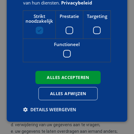
van hun diensten.
Privacybeleid
i. Uw cookie instellingen zijn bij uw eerste bezoek aan onze
website door uzelf ingesteld.
Strikt
Prestatie
Targeting
Alle niet functionele cookies zijn per categorie te
noodzakelijk
weigeren. Plaatsing van cookies,
anders dan functionele of anonieme, analytische cookies,
vindt alleen plaats na een
actieve handeling door u als bezoeker. U kunt uw
Functioneel
instellingen op ieder moment
wijzigen via onze website.
7. GEGEVENS INZIEN, AANPASSEN OF VERWIJDEREN
ALLES ACCEPTEREN
A. UW RECHTEN
i. U heeft het recht om:
ALLES AFWIJZEN
a. uw persoonsgegevens in te zien;
b. een verzoek tot correctie van gegevens in te dienen;
DETAILS WEERGEVEN
c. een verzoek te doen minder gegevens door ons te laten
verwerken;
d. verwijdering van uw gegevens aan te vragen;
e. uw gegevens te laten overdragen aan iemand anders;
Strikt noodzakelijk
Prestatie
Targeting