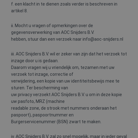
f. een klacht in te dienen zoals verder is beschreven in
Functioneel
artikel 8.
Strikt noodzakelijke cookies maken de
kernfunctionaliteiten van de website mogelijk, zoals
ii. Mocht u vragen of opmerkingen over de
gebruikersaanmelding en accountbeheer. De
gegevensverwerking van AOC Snijders B.V.
website kan niet goed worden gebruikt zonder de
hebben, stuur dan een verzoek naar info@aoc-snijders.nl
strikt noodzakelijke cookies.
Aanbieder
/
Naam
Vervaldatum
Omschrijv
iii. AOC Snijders B.V. wil er zeker van zijn dat het verzoek tot
Domein
inzage door u is gedaan.
PHPSESSID
Sessie
Cookie
PHP.net
gegenereer
Daarom vragen wij u vriendelijk om, tezamen met uw
www.aoc-
applicaties
snijders.nl
verzoek tot inzage, correctie of
basis van 
taal. Dit is
verwijdering, een kopie van uw identiteitsbewijs mee te
identificat
sturen. Ter bescherming van
algemene
doeleinden
uw privacy verzoekt AOC Snijders B.V. u om in deze kopie
wordt gebr
uw pasfoto, MRZ (machine
om variabe
van
readable zone, de strook met nummers onderaan het
gebruikerss
te onderh
paspoort), paspoortnummer en
Het is nor
Burgerservicenummer (BSN) zwart te maken.
gesproken
willekeurig
gegeneree
nummer, h
iv. AOC Snijders B.V. zal zo snel mogelijk, maar in ieder geval