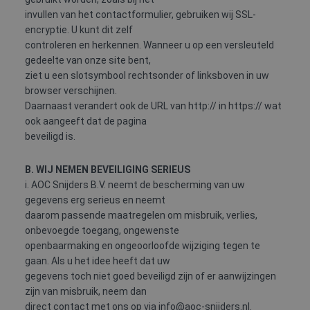
Microsoft-domein
van de site.
waardoor gebruike
invullen van het contactformulier, gebruiken wij SSL-
kunnen worden
_ga_W2Z5K0QZNW
.aoc-
1 jaar 1
Deze cookie wor
encryptie. U kunt dit zelf
gevolgd.
snijders.nl
maand
gebruikt door
controleren en herkennen. Wanneer u op een versleuteld
Google Analytic
IDE
1 jaar
Deze cookie wordt
Google LLC
om de sessiesta
gedeelte van onze site bent,
ingesteld door
.doubleclick.net
te behouden.
Doubleclick en voe
ziet u een slotsymbool rechtsonder of linksboven in uw
informatie uit ove
hoe de eindgebrui
browser verschijnen.
de website gebrui
Daarnaast verandert ook de URL van http:// in https:// wat
en over eventuele
advertenties die d
ook aangeeft dat de pagina
eindgebruiker hee
beveiligd is.
gezien voordat hij
genoemde websit
bezocht.
B. WIJ NEMEN BEVEILIGING SERIEUS
_clck
.aoc-snijders.nl
1 jaar
Deze cookie wordt
i. AOC Snijders B.V. neemt de bescherming van uw
gebruikt om
gebruikersinteract
gegevens erg serieus en neemt
en betrokkenheid
daarom passende maatregelen om misbruik, verlies,
de website te volg
om de
onbevoegde toegang, ongewenste
gebruikerservaring
websitefunctionali
openbaarmaking en ongeoorloofde wijziging tegen te
te verbeteren.
gaan. Als u het idee heeft dat uw
MUID
1 jaar
Deze cookie wordt
Microsoft
gegevens toch niet goed beveiligd zijn of er aanwijzingen
veel gebruikt door
Corporation
zijn van misbruik, neem dan
mijn Microsoft als
.bing.com
een unieke
direct contact met ons op via info@aoc-snijders.nl.