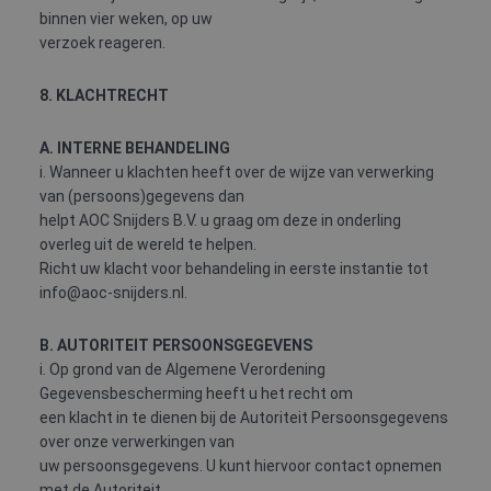
wordt gebr
binnen vier weken, op uw
kan specifi
Google Privacy Policy
voor de sit
verzoek reageren.
een goed
voorbeeld 
behouden 
8. KLACHTRECHT
een ingelo
status voo
gebruiker 
pagina's.
A. INTERNE BEHANDELING
i. Wanneer u klachten heeft over de wijze van verwerking
CookieScriptConsent
4 weken 2
Deze cooki
CookieScript
dagen
wordt gebr
www.aoc-
van (persoons)gegevens dan
door de Co
snijders.nl
helpt AOC Snijders B.V. u graag om deze in onderling
Script.com-
om de
overleg uit de wereld te helpen.
cookievoo
Richt uw klacht voor behandeling in eerste instantie tot
van bezoek
onthouden
info@aoc-snijders.nl.
cookie-ba
van Cookie
Script.com 
B. AUTORITEIT PERSOONSGEGEVENS
noodzakeli
correct te 
i. Op grond van de Algemene Verordening
Gegevensbescherming heeft u het recht om
een klacht in te dienen bij de Autoriteit Persoonsgegevens
over onze verwerkingen van
uw persoonsgegevens. U kunt hiervoor contact opnemen
Aanbieder
met de Autoriteit
Naam
Vervaldatum
Omschrijving