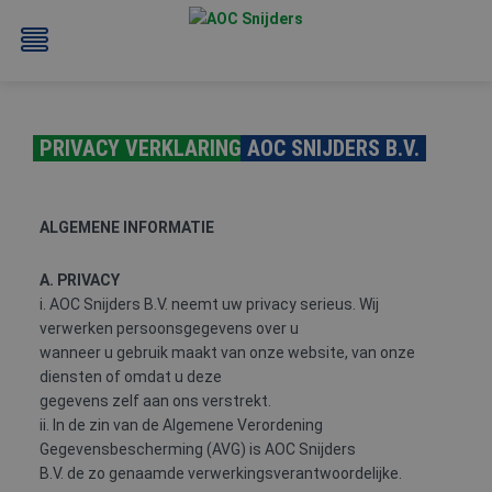
PRIVACY VERKLARING
AOC SNIJDERS B.V.
ALGEMENE INFORMATIE
A. PRIVACY
BEHEERDER
BESLOTEN
BHV
EERSTE
i. AOC Snijders B.V. neemt uw privacy serieus. Wij
BMI
RUIMTEN
HULP
verwerken persoonsgegevens over u
/
(EHBO)
wanneer u gebruik maakt van onze website, van onze
ATEX
diensten of omdat u deze
/
gegevens zelf aan ons verstrekt.
NEN3140
ii. In de zin van de Algemene Verordening
Gegevensbescherming (AVG) is AOC Snijders
B.V. de zo genaamde verwerkingsverantwoordelijke.