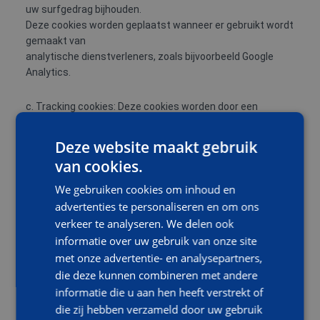
uw surfgedrag bijhouden.
Deze cookies worden geplaatst wanneer er gebruikt wordt
gemaakt van
analytische dienstverleners, zoals bijvoorbeeld Google
Analytics.
c. Tracking cookies: Deze cookies worden door een
externe partij geplaatst. Door het
lezen van de cookies herkent de adverteerder u bij een
Deze website maakt gebruik
bezoek aan een site waarbij
van cookies.
hij eveneens is betrokken. Als u verder surft, kunnen
gepersonaliseerde
We gebruiken cookies om inhoud en
advertenties worden getoond. Deze cookies kunnen ook
advertenties te personaliseren en om ons
uw surfgedrag bijhouden
verkeer te analyseren. We delen ook
waardoor een zeer specifiek profiel door deze partijen kan
informatie over uw gebruik van onze site
worden opgebouwd.
met onze advertentie- en analysepartners,
Dit profiel kan zo gedetailleerd zijn dat er sprake is van een
die deze kunnen combineren met andere
persoonsgegeven.
informatie die u aan hen heeft verstrekt of
die zij hebben verzameld door uw gebruik
B. WAT ALS U NIET VAN COOKIES HOUDT