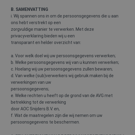
FYSIEKE
HACCP
HEFTRUCK
PREVENTIE-
BELASTING
/
/
MEDEWERKE
B. SAMENVATTING
SOCIALE
REACHTRUCK
i. Wij spannen ons in om de persoonsgegevens die u aan
HYGIËNE
/
ons hebt verstrekt op een
HOOGWERKER
zorgvuldige manier te verwerken. Met deze
privacyverklaring bieden wij u een
transparant en helder overzicht van:
a. Voor welk doel wij uw persoonsgegevens verwerken;
VCA
b. Welke persoonsgegevens wij van u kunnen verwerken;
c. Hoelang wij uw persoonsgegevens zullen bewaren;
d. Van welke (sub)verwerkers wij gebruik maken bij de
verwerkingen van uw
persoonsgegevens;
e. Welke rechten u heeft op de grond van de AVG met
betrekking tot de verwerking
door AOC Snijders B.V. en,
f. Wat de maatregelen zijn die wij nemen om uw
persoonsgegevens te beschermen.