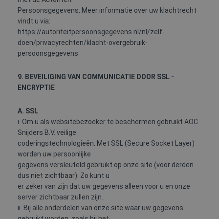
/
Domein
Persoonsgegevens. Meer informatie over uw klachtrecht
_ga
1 jaar 1
Deze cookienaa
Google
Aanbieder
/
vindt u via:
Naam
Vervaldatum
Omschrijving
maand
is gekoppeld aa
LLC
Domein
Google Universa
https://autoriteitpersoonsgegevens.nl/nl/zelf-
.aoc-
Analytics - wat 
snijders.nl
MR
1 week
Dit is een Microsof
Microsoft
doen/privacyrechten/klacht-overgebruik-
belangrijke upd
MSN 1st party coo
Corporation
is van de meer
persoonsgegevens
die we gebruiken
.c.bing.com
algemeen
het gebruik van d
gebruikte
website voor inter
analyseservice v
analyses te meten.
9. BEVEILIGING VAN COMMUNICATIE DOOR SSL -
Google. Deze
cookie wordt
ENCRYPTIE
SM
.c.clarity.ms
Sessie
Dit is een Microsof
gebruikt om uni
MSN 1st party coo
gebruikers te
die we gebruiken
onderscheiden
het gebruik van d
A.
SSL
door een
website voor inter
willekeurig
i. Om u als websitebezoeker te beschermen gebruikt AOC
analyses te meten.
gegenereerd
Snijders B.V. veilige
nummer toe te
MUID
1 jaar
Deze cookie wordt
Microsoft
wijzen als klant-
coderingstechnologieën. Met SSL (Secure Socket Layer)
veel gebruikt door
Corporation
Het is opgenom
mijn Microsoft als
.clarity.ms
worden uw persoonlijke
in elk
een unieke
paginaverzoek 
gegevens versleuteld gebruikt op onze site (voor derden
gebruikers-ID. Het
een site en word
kan worden ingest
gebruikt om
dus niet zichtbaar). Zo kunt u
door ingesloten
bezoekers-, sess
microsoft-scripts.
er zeker van zijn dat uw gegevens alleen voor u en onze
en
Algemeen wordt
campagnegegev
server zichtbaar zullen zijn.
aangenomen dat h
te berekenen vo
synchroniseert tu
ii. Bij alle onderdelen van onze site waar uw gegevens
de
veel verschillende
analyserapporte
gebruikt worden, zoals bij het