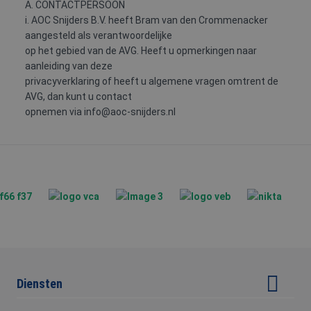
A. CONTACTPERSOON
analytics software.
Het wordt gebruik
i. AOC Snijders B.V. heeft Bram van den Crommenacker
om informatie ove
de sessie van de
aangesteld als verantwoordelijke
gebruiker op te sl
op het gebied van de AVG. Heeft u opmerkingen naar
en om meerdere
paginaweergaven 
aanleiding van deze
combineren tot éé
privacyverklaring of heeft u algemene vragen omtrent de
gebruikerssessie v
analytische
AVG, dan kunt u contact
doeleinden.
opnemen via info@aoc-snijders.nl
MR
1 week
Dit is een Microsof
Microsoft
MSN 1st party coo
Corporation
die we gebruiken
.c.clarity.ms
het gebruik van d
website voor inter
analyses te meten.
_gcl_au
2 maanden 4
Deze cookie wordt
Google LLC
weken
ingesteld door
.aoc-snijders.nl
Doubleclick en voe
informatie uit ove
hoe de eindgebrui
de website gebrui
en over eventuele
advertenties die d
eindgebruiker hee
gezien voordat hij
Diensten
genoemde websit
bezocht.