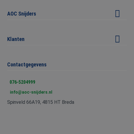
Arbeidsveiligheid advisering
ANONCHK
9 minuten 57
Deze cookie
Microsoft
seconden
verzamelt informat
Corporation
Opleiding & training
over hoe de
.c.clarity.ms
AOC Snijders
eindgebruiker de
Veiligheidskeuringen
website gebruikt 
over eventuele
Over ons
advertenties die d
All-in-One Safe
eindgebruiker
Ons team
mogelijk heeft gez
Klanten
BHV cursus Breda
voordat hij de
Ruimte verhuur
genoemde websit
Incompany BHV cursus
bezocht.
Referenties
Vacatures
Klantenportaal
Contactgegevens
Veelgestelde vragen
Uitslag VCA Examen
Nieuws
Inloggen E-Learning
076-5204999
Klachtenprocedure
info@aoc-snijders.nl
Klantenvertellen
Spinveld 66A19, 4815 HT Breda
Meest gezocht