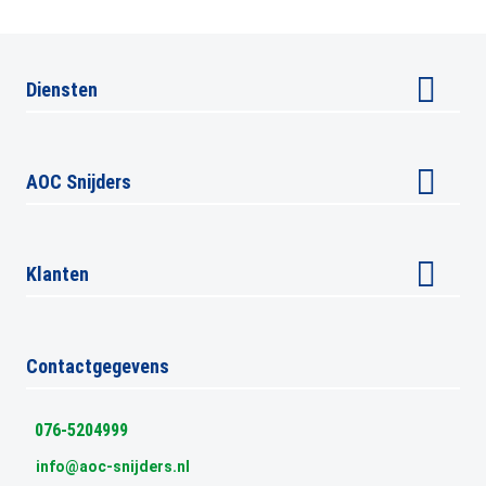
FYSIEKE
HACCP
HEFTRUCK
PREVENTIE-
BELASTING
/
/
MEDEWERKE
SOCIALE
REACHTRUCK
HYGIËNE
/
Diensten
HOOGWERKER
Arbeidsveiligheid advisering
Opleiding & training
AOC Snijders
Veiligheidskeuringen
VCA
Over ons
All-in-One Safe
Ons team
Klanten
BHV cursus Breda
Ruimte verhuur
Incompany BHV cursus
Referenties
Vacatures
Klantenportaal
Contactgegevens
Veelgestelde vragen
Uitslag VCA Examen
Nieuws
Inloggen E-Learning
076-5204999
Klachtenprocedure
info@aoc-snijders.nl