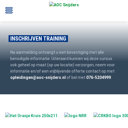
INSCHRIJVEN TRAINING
Na aanmelding ontvangt u een bevestiging met alle
benodigde informatie. Uiteraard kunnen wij deze cursus
ook geheel op maat (op uw locatie) verzorgen, neem voor
informatie en/of een vrijblijvende offerte contact op met
BEHEERDER
BESLOTEN
BHV
EERSTE
opleidingen@aoc-snijders.nl
of bel met
076-5204999
.
BMI
RUIMTEN
HULP
/
(EHBO)
ATEX
/
NEN3140