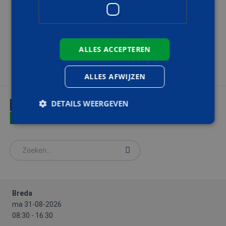
inbegrepen.
Deelnemers dienen minimaal 15 minuten voor aanvang
aanwezig te zijn. Indien deelnemers niet op tijd aanwezig zijn,
ALLES ACCEPTEREN
worden zij, op grond van de regels vanuit het CBR, niet meer
toegelaten tot de training.
ALLES AFWIJZEN
DETAILS WEERGEVEN
HANDIG
LOCATIES EN AGENDA
Strikt noodzakelijk
Prestatie
Targeting
Functioneel
Strikt noodzakelijke cookies maken de
kernfunctionaliteiten van de website mogelijk, zoals
Breda
gebruikersaanmelding en accountbeheer. De
website kan niet goed worden gebruikt zonder de
ma 31-08-2026
strikt noodzakelijke cookies.
08:30 - 16:30
Aanbieder
/