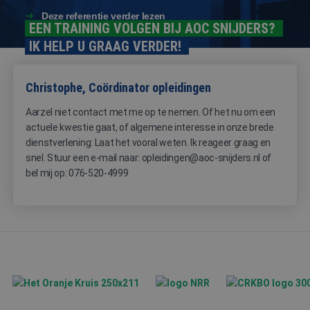
CookieScriptConsent
4 weken 2
Deze cooki
CookieScript
dagen
wordt gebr
www.aoc-
Deze referentie verder lezen
door de Co
snijders.nl
EEN TRAINING VOLGEN BIJ AOC SNIJDERS?
Script.com-
om de
IK HELP U GRAAG VERDER!
cookievoo
van bezoek
onthouden
cookie-ba
Christophe, Coördinator opleidingen
van Cookie
Script.com 
noodzakeli
Aarzel niet contact met me op te nemen. Of het nu om een
correct te 
actuele kwestie gaat, of algemene interesse in onze brede
dienstverlening: Laat het vooral weten. Ik reageer graag en
snel. Stuur een e-mail naar: opleidingen@aoc-snijders.nl of
bel mij op: 076-520-4999
Aanbieder
Naam
Vervaldatum
Omschrijving
/
Domein
_ga
1 jaar 1
Deze cookienaa
Google
Aanbieder
/
Naam
Vervaldatum
Omschrijving
maand
is gekoppeld aa
LLC
Domein
Google Universa
.aoc-
Analytics - wat 
snijders.nl
MR
1 week
Dit is een Microsof
Microsoft
belangrijke upd
MSN 1st party coo
Corporation
is van de meer
die we gebruiken
.c.bing.com
algemeen
het gebruik van d
gebruikte
website voor inter
analyseservice v
analyses te meten.