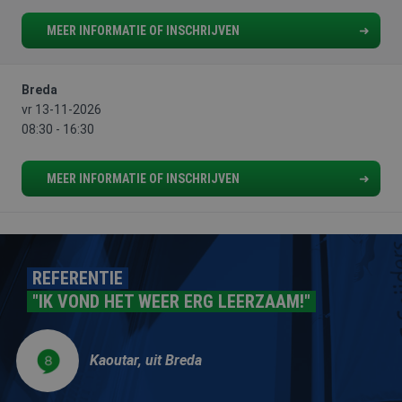
Naam
Vervaldatum
Omschrijv
Domein
MEER INFORMATIE OF INSCHRIJVEN
PHPSESSID
Sessie
Cookie
PHP.net
gegenereer
www.aoc-
applicaties
snijders.nl
basis van 
taal. Dit is
Breda
identificat
vr 13-11-2026
algemene
doeleinden
08:30 - 16:30
wordt gebr
om variabe
van
gebruikerss
MEER INFORMATIE OF INSCHRIJVEN
te onderh
Het is nor
gesproken
willekeurig
gegeneree
nummer, h
wordt gebr
REFERENTIE
kan specifi
Google Privacy Policy
voor de sit
"IK VOND HET WEER ERG LEERZAAM!"
een goed
voorbeeld 
behouden 
een ingelo
status voo
Kaoutar, uit Breda
gebruiker 
pagina's.