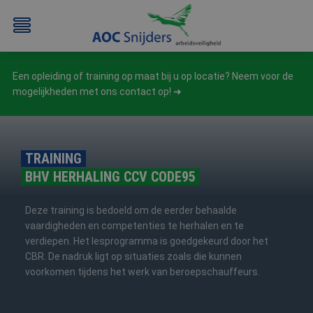
Een opleiding of training op maat bij u op locatie? Neem voor de
mogelijkheden met ons contact op!
TRAINING
BHV HERHALING CCV CODE95
BEHEERDER
BESLOTEN
BHV
EERSTE
BMI
RUIMTEN
HULP
Deze training is bedoeld om de eerder behaalde
/
(EHBO)
vaardigheden en competenties te herhalen en te
ATEX
verdiepen. Het lesprogramma is goedgekeurd door het
/
CBR. De nadruk ligt op situaties zoals die kunnen
NEN3140
voorkomen tijdens het werk van beroepschauffeurs.