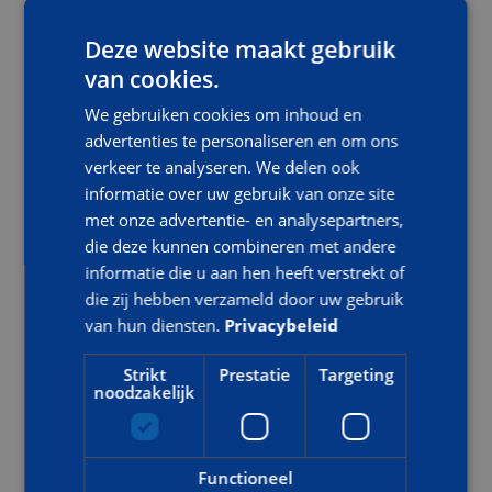
Wat is brand
Brandklassen
Deze website maakt gebruik
van cookies.
Blusmiddelen
Blussen van beginnende brand
We gebruiken cookies om inhoud en
advertenties te personaliseren en om ons
Redenen van ontruimen
verkeer te analyseren. We delen ook
Procedures & communicatie
informatie over uw gebruik van onze site
met onze advertentie- en analysepartners,
die deze kunnen combineren met andere
LESMATERIAAL
informatie die u aan hen heeft verstrekt of
die zij hebben verzameld door uw gebruik
Voor deze training wordt er geen lesmateriaal verzonden. Ter
voorbereiding kunnen deelnemers het eerder uitgereikte
van hun diensten.
Privacybeleid
theorieboek Basis Bedrijfshulpverlener doornemen.
Strikt
Prestatie
Targeting
noodzakelijk
TRAININGSDUUR EN TIJDEN
De training betreft 1 dag. De tijden zijn van 08.30 – 16.30 uur.
Functioneel
Koffie/thee met wat lekkers en een uitgebreide lunch zijn