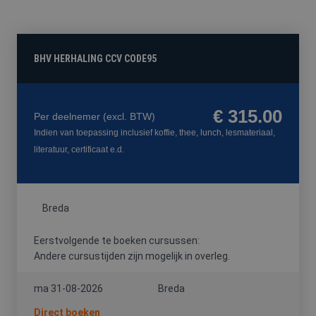
FYSIEKE
HACCP
HEFTRUCK
PREVENTIE-
BELASTING
/
/
MEDEWERKE
SOCIALE
REACHTRUCK
HYGIËNE
/
BHV HERHALING CCV CODE95
HOOGWERKER
€ 315.00
Per deelnemer
(excl. BTW)
Indien van toepassing inclusief koffie, thee, lunch, lesmateriaal,
VCA
literatuur, certificaat e.d.
Breda
Eerstvolgende te boeken cursussen:
Andere cursustijden zijn mogelijk in overleg.
ma 31-08-2026
Breda
Direct boeken