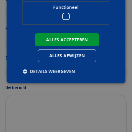
Functioneel
E-mailadres
ALLES ACCEPTEREN
ALLES AFWIJZEN
Telefoonnummer
DETAILS WEERGEVEN
Uw bericht
Strikt noodzakelijk
Prestatie
Targeting
Functioneel
Strikt noodzakelijke cookies maken de
kernfunctionaliteiten van de website mogelijk, zoals
gebruikersaanmelding en accountbeheer. De
website kan niet goed worden gebruikt zonder de