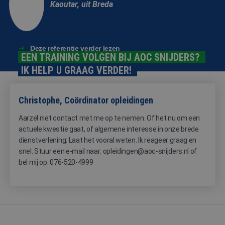
Kaoutar, uit Breda
pagina's.
CookieScriptConsent
4 weken 2
Deze cooki
CookieScript
dagen
wordt gebr
www.aoc-
door de Co
snijders.nl
Script.com-
om de
Deze referentie verder lezen
cookievoo
EEN TRAINING VOLGEN BIJ AOC SNIJDERS?
van bezoek
IK HELP U GRAAG VERDER!
onthouden
cookie-ba
van Cookie
Script.com 
noodzakeli
Christophe, Coördinator opleidingen
correct te 
Aarzel niet contact met me op te nemen. Of het nu om een
actuele kwestie gaat, of algemene interesse in onze brede
dienstverlening: Laat het vooral weten. Ik reageer graag en
snel. Stuur een e-mail naar: opleidingen@aoc-snijders.nl of
Aanbieder
Naam
Vervaldatum
Omschrijving
bel mij op: 076-520-4999
/
Domein
_ga
1 jaar 1
Deze cookienaa
Google
Aanbieder
/
Naam
Vervaldatum
Omschrijving
maand
is gekoppeld aa
LLC
Domein
Google Universa
.aoc-
Analytics - wat 
snijders.nl
MR
1 week
Dit is een Microsof
Microsoft
belangrijke upd
MSN 1st party coo
Corporation
is van de meer
die we gebruiken
.c.bing.com
algemeen