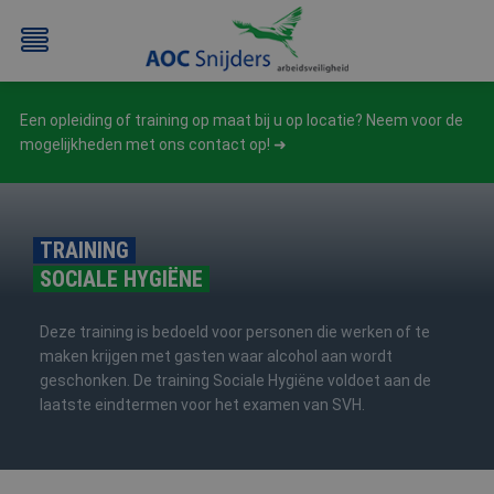
Een opleiding of training op maat bij u op locatie? Neem voor de
mogelijkheden met ons contact op!
TRAINING
SOCIALE HYGIËNE
BEHEERDER
BESLOTEN
BHV
EERSTE
BMI
RUIMTEN
HULP
Deze training is bedoeld voor personen die werken of te
/
(EHBO)
maken krijgen met gasten waar alcohol aan wordt
ATEX
geschonken. De training Sociale Hygiëne voldoet aan de
/
laatste eindtermen voor het examen van SVH.
NEN3140