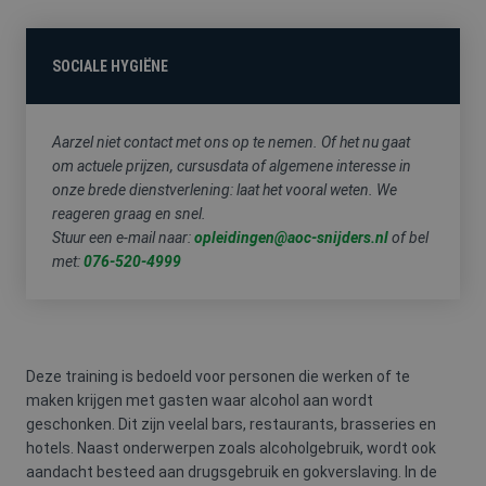
FYSIEKE
HACCP
HEFTRUCK
PREVENTIE-
BELASTING
/
/
MEDEWERKE
SOCIALE
REACHTRUCK
SOCIALE HYGIËNE
HYGIËNE
/
HOOGWERKER
Aarzel niet contact met ons op te nemen. Of het nu gaat
om actuele prijzen, cursusdata of algemene interesse in
onze brede dienstverlening: laat het vooral weten. We
reageren graag en snel.
VCA
Stuur een e-mail naar:
opleidingen@aoc-snijders.nl
of bel
met:
076-520-4999
Deze training is bedoeld voor personen die werken of te
maken krijgen met gasten waar alcohol aan wordt
geschonken. Dit zijn veelal bars, restaurants, brasseries en
hotels. Naast onderwerpen zoals alcoholgebruik, wordt ook
aandacht besteed aan drugsgebruik en gokverslaving. In de