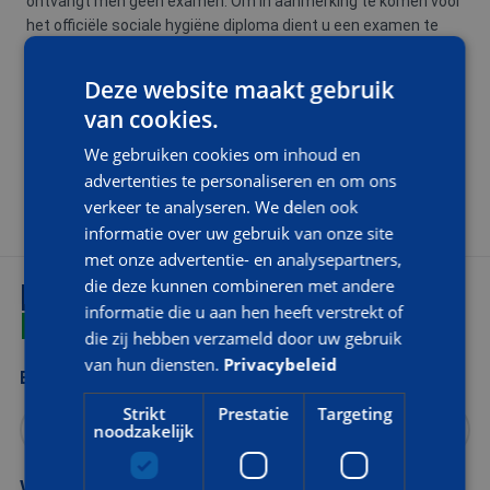
ontvangt men geen examen. Om in aanmerking te komen voor
het officiële sociale hygiëne diploma dient u een examen te
volgen bij SVH. Indien u dit wilt behalen, neemt u dan contact
op met AOC Snijders.
Deze website maakt gebruik
van cookies.
TRAININGSDUUR EN TIJDEN
We gebruiken cookies om inhoud en
advertenties te personaliseren en om ons
Gemiddeld is een deelnemer 3 uur bezig met deze e-
verkeer te analyseren. We delen ook
learningmodule.
informatie over uw gebruik van onze site
met onze advertentie- en analysepartners,
die deze kunnen combineren met andere
INTERESSE?
informatie die u aan hen heeft verstrekt of
VRAAG MEER INFORMATIE AAN
die zij hebben verzameld door uw gebruik
van hun diensten.
Privacybeleid
Bedrijfsnaam
Strikt
Prestatie
Targeting
noodzakelijk
Voor- en achternaam