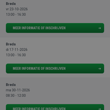
willekeurig
Breda
gegeneree
vr 23-10-2026
nummer, h
wordt gebr
13:00 - 16:30
kan specifi
Google Privacy Policy
voor de sit
een goed
voorbeeld 
MEER INFORMATIE OF INSCHRIJVEN
behouden 
een ingelo
status voo
gebruiker 
pagina's.
Breda
di 17-11-2026
CookieScriptConsent
4 weken 2
Deze cooki
CookieScript
dagen
wordt gebr
www.aoc-
13:00 - 16:30
door de Co
snijders.nl
Script.com-
om de
cookievoo
MEER INFORMATIE OF INSCHRIJVEN
van bezoek
onthouden
cookie-ba
van Cookie
Breda
Script.com 
noodzakeli
ma 30-11-2026
correct te 
08:30 - 12:00
MEER INFORMATIE OF INSCHRIJVEN