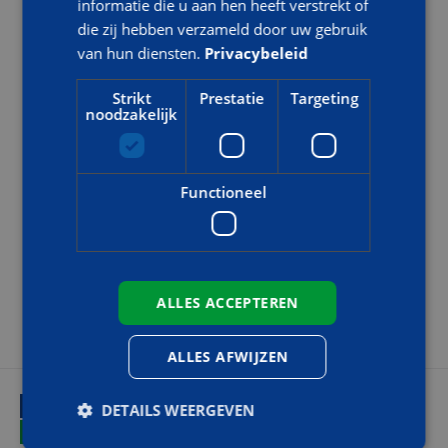
informatie die u aan hen heeft verstrekt of
Heeft u vragen over het heftruckcertificaat of de training? Op
die zij hebben verzameld door uw gebruik
onze FAQ pagina beantwoorden we veelgestelden vragen,
van hun diensten.
Privacybeleid
zoals:
Strikt
Prestatie
Targeting
Is een heftruck certificaat verplicht?
noodzakelijk
Hoe kan ik mijn heftruck certificaat verlengen?
Wat zijn de kosten van een heftruckcertificaat?
Functioneel
Hoe lang is een heftruck certificaat geldig?
Bekijk de FAQ pagina
ALLES ACCEPTEREN
ALLES AFWIJZEN
HANDIG
DETAILS WEERGEVEN
LOCATIES EN AGENDA