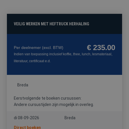
FYSIEKE
HACCP
HEFTRUCK
PREVENTIE-
BELASTING
/
/
MEDEWERKE
SOCIALE
REACHTRUCK
HYGIËNE
/
VEILIG WERKEN MET HEFTRUCK HERHALING
HOOGWERKER
€ 235.00
Per deelnemer
(excl. BTW)
Indien van toepassing inclusief koffie, thee, lunch, lesmateriaal,
VCA
literatuur, certificaat e.d.
Breda
Eerstvolgende te boeken cursussen:
Andere cursustijden zijn mogelijk in overleg.
di 08-09-2026
Breda
Direct boeken