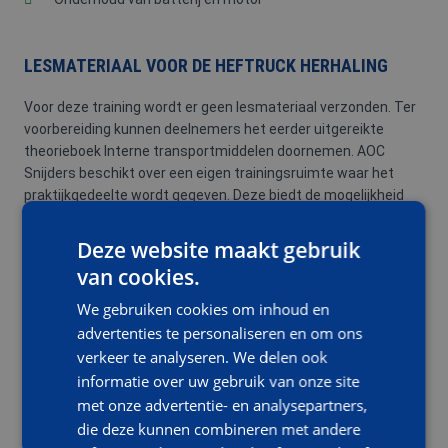
LESMATERIAAL VOOR DE HEFTRUCK HERHALING
Voor deze training wordt er geen lesmateriaal verzonden. Ter
voorbereiding kunnen deelnemers het eerder uitgereikte
theorieboek Interne transportmiddelen doornemen. AOC
Snijders beschikt over een eigen trainingsruimte waar het
praktijkgedeelte wordt gegeven. Deze biedt de mogelijkheid
om diverse oefeningen uit te voeren.
Deze website maakt gebruik
TRAININGSDUUR EN TIJDEN
van cookies.
We gebruiken cookies om inhoud en
De training betreft 1 dagdeel. De tijden zijn van 08.30 – 12.00
advertenties te personaliseren en om ons
uur. In verband met de veiligheid kunnen aan deze training
verkeer te analyseren. We delen ook
maximaal 6 personen deelnemen.
informatie over uw gebruik van onze site
met onze advertentie- en analysepartners,
VEELGESTELDE VRAGEN HEFTRUCKCERTIFICAAT
die deze kunnen combineren met andere