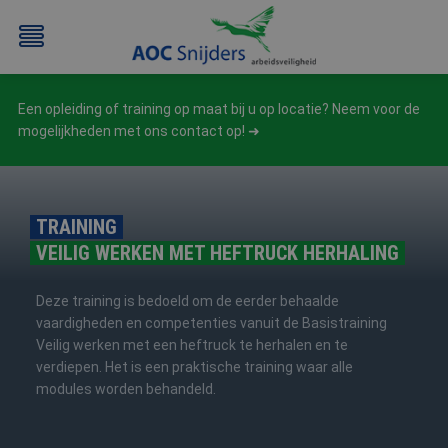
Een opleiding of training op maat bij u op locatie? Neem voor de
mogelijkheden met ons contact op!
TRAINING
VEILIG WERKEN MET HEFTRUCK HERHALING
BEHEERDER
BESLOTEN
BHV
EERSTE
BMI
RUIMTEN
HULP
Deze training is bedoeld om de eerder behaalde
/
(EHBO)
vaardigheden en competenties vanuit de Basistraining
ATEX
Veilig werken met een heftruck te herhalen en te
/
verdiepen. Het is een praktische training waar alle
NEN3140
modules worden behandeld.