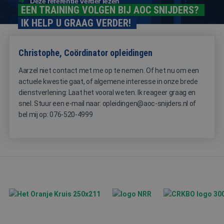
Deze referentie verder lezen
dagen
wordt gebr
www.aoc-
EEN TRAINING VOLGEN BIJ AOC SNIJDERS?
door de Co
snijders.nl
Script.com-
IK HELP U GRAAG VERDER!
om de
cookievoo
van bezoek
onthouden
Christophe, Coördinator opleidingen
cookie-ba
van Cookie
Script.com 
Aarzel niet contact met me op te nemen. Of het nu om een
noodzakeli
correct te 
actuele kwestie gaat, of algemene interesse in onze brede
dienstverlening: Laat het vooral weten. Ik reageer graag en
snel. Stuur een e-mail naar: opleidingen@aoc-snijders.nl of
bel mij op: 076-520-4999
Aanbieder
Naam
Vervaldatum
Omschrijving
/
Domein
_ga
1 jaar 1
Deze cookienaa
Google
Aanbieder
/
Naam
Vervaldatum
Omschrijving
maand
is gekoppeld aa
LLC
Domein
Google Universa
.aoc-
Analytics - wat 
snijders.nl
MR
1 week
Dit is een Microsof
Microsoft
belangrijke upd
MSN 1st party coo
Corporation
is van de meer
die we gebruiken
.c.bing.com
algemeen
het gebruik van d
gebruikte
website voor inter
analyseservice v
analyses te meten.
Google. Deze