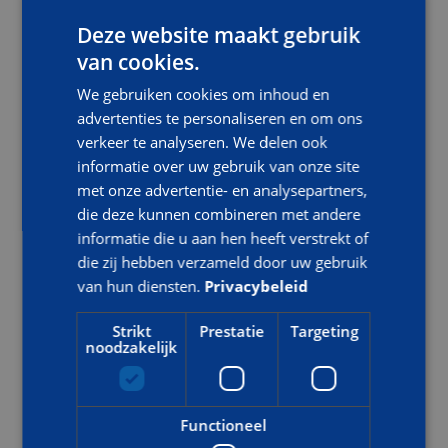
Ja, volgens de ARBO-wetgeving is een gedegen instructie
Deze website maakt gebruik
verplicht voor iedereen die een hoogwerker bedient. Veel
van cookies.
bedrijven en verzekeraars eisen bovendien een geldig
certificaat als bewijs van bekwaamheid.
We gebruiken cookies om inhoud en
advertenties te personaliseren en om ons
verkeer te analyseren. We delen ook
WELKE HOOGWERKER IS HET MEEST GANGBAAR?
informatie over uw gebruik van onze site
De schaarhoogwerker, die enkel verticaal beweegt, is een
met onze advertentie- en analysepartners,
veelgebruikte optie. Toch wint de knikarm
die deze kunnen combineren met andere
telescoophoogwerker aan populariteit vanwege zijn
informatie die u aan hen heeft verstrekt of
flexibiliteit: deze kan niet alleen omhoog, maar ook horizontaal
die zij hebben verzameld door uw gebruik
bewegen om obstakels te ontwijken.
van hun diensten.
Privacybeleid
LESMATERIAAL
Strikt
Prestatie
Targeting
noodzakelijk
De theorieboeken worden voorafgaand aan de training naar u
opgestuurd. AOC Snijders beschikt over een eigen
trainingsruimte waar het praktijkgedeelte wordt gegeven.
Functioneel
Deze biedt de mogelijkheid om diverse oefeningen uit te