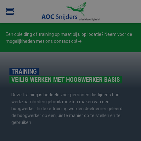
Een opleiding of training op maat bij u op locatie? Neem voor de
mogelijkheden met ons contact op!
TRAINING
VEILIG WERKEN MET HOOGWERKER BASIS
BEHEERDER
BESLOTEN
BHV
EERSTE
BMI
RUIMTEN
HULP
Deze training is bedoeld voor personen die tijdens hun
/
(EHBO)
werkzaamheden gebruik moeten maken van een
ATEX
hoogwerker. In deze training worden deelnemer geleerd
/
de hoogwerker op een juiste manier op te stellen en te
NEN3140
gebruiken.