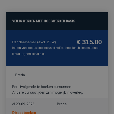
FYSIEKE
HACCP
HEFTRUCK
PREVENTIE-
BELASTING
/
/
MEDEWERKE
SOCIALE
REACHTRUCK
HYGIËNE
/
VEILIG WERKEN MET HOOGWERKER BASIS
HOOGWERKER
€ 315.00
Per deelnemer
(excl. BTW)
Indien van toepassing inclusief koffie, thee, lunch, lesmateriaal,
VCA
literatuur, certificaat e.d.
Breda
Eerstvolgende te boeken cursussen:
Andere cursustijden zijn mogelijk in overleg.
di 29-09-2026
Breda
Direct boeken