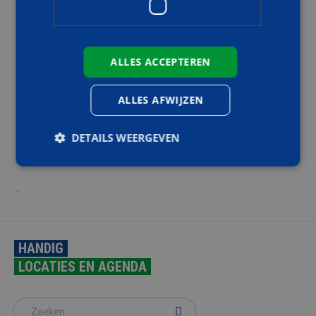
voeren. Voor deze training wordt geadviseerd dat deelnemers
goedgekeurde valbescherming mee te nemen. Door met hun
eigen materiaal te trainen worden deelnemers daarmee
vertrouwd wat in het dagelijks werk ten goede komt.
ALLES ACCEPTEREN
INTERESSE?
ALLES AFWIJZEN
Schrijf u vandaag nog in en zorg ervoor dat u en uw
DETAILS WEERGEVEN
medewerkers veilig en professioneel met een hoogwerker
kunnen werken!
.
Strikt noodzakelijk
Prestatie
Targeting
Functioneel
Strikt noodzakelijke cookies maken de
HANDIG
kernfunctionaliteiten van de website mogelijk, zoals
gebruikersaanmelding en accountbeheer. De
LOCATIES EN AGENDA
website kan niet goed worden gebruikt zonder de
strikt noodzakelijke cookies.
Aanbieder
/
Naam
Vervaldatum
Omschrijv