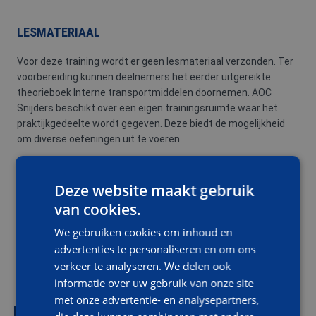
LESMATERIAAL
Voor deze training wordt er geen lesmateriaal verzonden. Ter
voorbereiding kunnen deelnemers het eerder uitgereikte
theorieboek Interne transportmiddelen doornemen. AOC
Snijders beschikt over een eigen trainingsruimte waar het
praktijkgedeelte wordt gegeven. Deze biedt de mogelijkheid
om diverse oefeningen uit te voeren
TRAININGSSDUUR EN TIJDEN
Deze website maakt gebruik
van cookies.
De training betreft 1 dag. De tijden zijn van 08.30 – 14.00 uur.
Koffie/thee met wat lekkers en een uitgebreide lunch zijn
We gebruiken cookies om inhoud en
inbegrepen. In verband met de veiligheid kunnen aan deze
advertenties te personaliseren en om ons
training maximaal 6 personen deelnemen.
verkeer te analyseren. We delen ook
informatie over uw gebruik van onze site
met onze advertentie- en analysepartners,
HANDIG