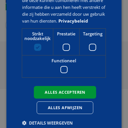
die deze kunnen combineren met andere
LOCATIES EN AGENDA
informatie die u aan hen heeft verstrekt of
die zij hebben verzameld door uw gebruik
van hun diensten.
Privacybeleid
Strikt
Prestatie
Targeting
noodzakelijk
Breda
di 08-09-2026
Functioneel
08:30 - 12:00
MEER INFORMATIE OF INSCHRIJVEN
ALLES ACCEPTEREN
Breda
ma 28-09-2026
ALLES AFWIJZEN
08:30 - 12:00
DETAILS WEERGEVEN
MEER INFORMATIE OF INSCHRIJVEN