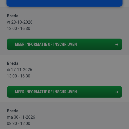
Breda
Strikt noodzakelijk
Prestatie
Targeting
vr 23-10-2026
Functioneel
13:00 - 16:30
Strikt noodzakelijke cookies maken de
kernfunctionaliteiten van de website mogelijk, zoals
MEER INFORMATIE OF INSCHRIJVEN
gebruikersaanmelding en accountbeheer. De
website kan niet goed worden gebruikt zonder de
strikt noodzakelijke cookies.
Breda
Aanbieder
/
Naam
Vervaldatum
Omschrijv
Domein
di 17-11-2026
13:00 - 16:30
PHPSESSID
Sessie
Cookie
PHP.net
gegenereer
www.aoc-
applicaties
snijders.nl
basis van 
MEER INFORMATIE OF INSCHRIJVEN
taal. Dit is
identificat
algemene
doeleinden
wordt gebr
Breda
om variabe
ma 30-11-2026
van
gebruikerss
08:30 - 12:00
te onderh