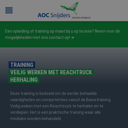
Een opleiding of training op maat bij u op locatie? Neem voor de
mogelijkheden met ons contact op!
TRAINING
VEILIG WERKEN MET REACHTRUCK
BEHEERDER
BESLOTEN
BHV
EERSTE
HERHALING
BMI
RUIMTEN
HULP
/
(EHBO)
Deze training is bedoeld om de eerder behaalde
ATEX
vaardigheden en competenties vanuit de Basistraining
/
Veilig weken met een Reachtruck te herhalen en te
NEN3140
verdiepen. Het is een praktische training waar alle
modules worden behandeld.