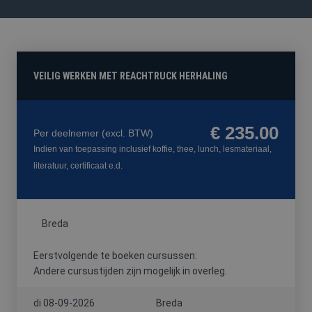
FYSIEKE
HACCP
HEFTRUCK
PREVENTIE-
BELASTING
/
/
MEDEWERKE
SOCIALE
REACHTRUCK
HYGIËNE
/
HOOGWERKER
VEILIG WERKEN MET REACHTRUCK HERHALING
€ 235.00
Per deelnemer
(excl. BTW)
VCA
Indien van toepassing inclusief koffie, thee, lunch, lesmateriaal,
literatuur, certificaat e.d.
Breda
Eerstvolgende te boeken cursussen:
Andere cursustijden zijn mogelijk in overleg.
di 08-09-2026
Breda