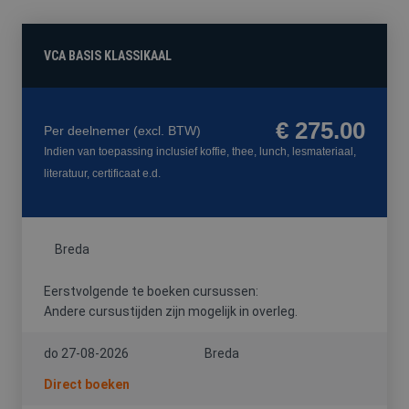
FYSIEKE
HACCP
HEFTRUCK
PREVENTIE-
BELASTING
/
/
MEDEWERKE
SOCIALE
REACHTRUCK
VCA BASIS KLASSIKAAL
HYGIËNE
/
HOOGWERKER
€ 275.00
Per deelnemer
(excl. BTW)
Indien van toepassing inclusief koffie, thee, lunch, lesmateriaal,
literatuur, certificaat e.d.
VCA
Breda
Eerstvolgende te boeken cursussen:
Andere cursustijden zijn mogelijk in overleg.
do 27-08-2026
Breda
Direct boeken