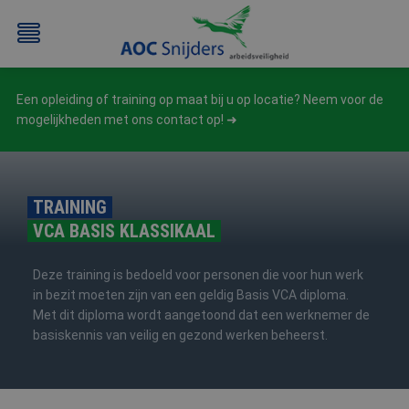
Een opleiding of training op maat bij u op locatie? Neem voor de
mogelijkheden met ons contact op!
TRAINING
VCA BASIS KLASSIKAAL
BEHEERDER
BESLOTEN
BHV
EERSTE
BMI
RUIMTEN
HULP
Deze training is bedoeld voor personen die voor hun werk
/
(EHBO)
in bezit moeten zijn van een geldig Basis VCA diploma.
ATEX
Met dit diploma wordt aangetoond dat een werknemer de
/
basiskennis van veilig en gezond werken beheerst.
NEN3140