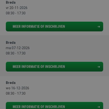
Breda
taal. Dit is
identificat
vr 20-11-2026
algemene
08:30 - 17:30
doeleinden
wordt gebr
om variabe
van
MEER INFORMATIE OF INSCHRIJVEN
gebruikerss
te onderh
Het is nor
gesproken
willekeurig
Breda
gegeneree
nummer, h
ma 07-12-2026
wordt gebr
08:30 - 17:30
kan specifi
Google Privacy Policy
voor de sit
een goed
voorbeeld 
MEER INFORMATIE OF INSCHRIJVEN
behouden 
een ingelo
status voo
gebruiker 
pagina's.
Breda
wo 16-12-2026
CookieScriptConsent
4 weken 2
Deze cooki
CookieScript
dagen
wordt gebr
www.aoc-
08:30 - 17:30
door de Co
snijders.nl
Script.com-
om de
cookievoo
MEER INFORMATIE OF INSCHRIJVEN
van bezoek