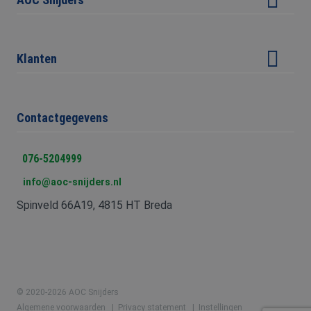
_clck
.aoc-snijders.nl
1 jaar
Deze cookie wordt
Veiligheidskeuringen
gebruikt om
gebruikersinteract
Over ons
All-in-One Safe
en betrokkenheid
de website te volg
Ons team
om de
Klanten
BHV cursus Breda
gebruikerservaring
Ruimte verhuur
websitefunctionali
Incompany BHV cursus
te verbeteren.
Referenties
Vacatures
MUID
1 jaar
Deze cookie wordt
Microsoft
Klantenportaal
veel gebruikt door
Corporation
Contactgegevens
Veelgestelde vragen
mijn Microsoft als
.bing.com
Uitslag VCA Examen
een unieke
Nieuws
gebruikers-ID. Het
kan worden ingest
Inloggen E-Learning
076-5204999
door ingesloten
microsoft-scripts.
Klachtenprocedure
info@aoc-snijders.nl
Algemeen wordt
aangenomen dat h
Klantenvertellen
synchroniseert tu
Spinveld 66A19, 4815 HT Breda
veel verschillende
Meest gezocht
Microsoft-domein
waardoor gebruike
kunnen worden
gevolgd.
test_cookie
15 minuten
Deze cookie wordt
Google LLC
geplaatst door
.doubleclick.net
DoubleClick
© 2020-2026 AOC Snijders
(eigendom van
Algemene voorwaarden
Privacy statement
Instellingen
Google) om te