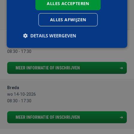
08:30 - 17:30
ALLES ACCEPTEREN
MEER INFORMATIE OF INSCHRIJVEN
ALLES AFWIJZEN
DETAILS WEERGEVEN
Breda
wo 23-09-2026
08:30 - 17:30
Strikt noodzakelijk
Prestatie
Targeting
MEER INFORMATIE OF INSCHRIJVEN
Functioneel
Strikt noodzakelijke cookies maken de
kernfunctionaliteiten van de website mogelijk, zoals
Breda
gebruikersaanmelding en accountbeheer. De
website kan niet goed worden gebruikt zonder de
wo 14-10-2026
strikt noodzakelijke cookies.
08:30 - 17:30
Aanbieder
/
Naam
Vervaldatum
Omschrijv
Domein
MEER INFORMATIE OF INSCHRIJVEN
PHPSESSID
Sessie
Cookie
PHP.net
gegenereer
www.aoc-
applicaties
snijders.nl
basis van 