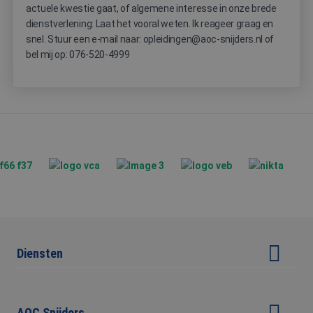
analyses te meten.
actuele kwestie gaat, of algemene interesse in onze brede
gegenereerd
nummer toe te
dienstverlening: Laat het vooral weten. Ik reageer graag en
MUID
1 jaar
Deze cookie wordt
Microsoft
wijzen als klant-
veel gebruikt door
Corporation
Het is opgenom
snel. Stuur een e-mail naar: opleidingen@aoc-snijders.nl of
mijn Microsoft als
.clarity.ms
in elk
een unieke
bel mij op: 076-520-4999
paginaverzoek 
gebruikers-ID. Het
een site en word
kan worden ingest
gebruikt om
door ingesloten
bezoekers-, sess
microsoft-scripts.
en
Algemeen wordt
campagnegegev
aangenomen dat h
te berekenen vo
synchroniseert tu
de
veel verschillende
analyserapporte
Microsoft-domein
van de site.
waardoor gebruike
kunnen worden
_ga_W2Z5K0QZNW
.aoc-
1 jaar 1
Deze cookie wor
gevolgd.
snijders.nl
maand
gebruikt door
Google Analytic
IDE
1 jaar
Deze cookie wordt
Google LLC
om de sessiesta
ingesteld door
.doubleclick.net
te behouden.
Doubleclick en voe
informatie uit ove
hoe de eindgebrui
de website gebrui
en over eventuele
Diensten
advertenties die d
eindgebruiker hee
gezien voordat hij
Arbeidsveiligheid advisering
genoemde websit
bezocht.
Opleiding & training
AOC Snijders