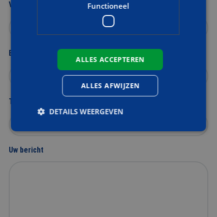
Voor- en achternaam
Functioneel
E-mailadres
ALLES ACCEPTEREN
ALLES AFWIJZEN
Telefoonnummer
DETAILS WEERGEVEN
Uw bericht
Strikt noodzakelijk
Prestatie
Targeting
Functioneel
Strikt noodzakelijke cookies maken de
kernfunctionaliteiten van de website mogelijk, zoals
gebruikersaanmelding en accountbeheer. De
website kan niet goed worden gebruikt zonder de
strikt noodzakelijke cookies.