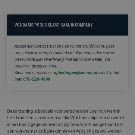
FYSIEKE
HACCP
HEFTRUCK
PREVENTIE-
BELASTING
/
/
MEDEWERKE
SOCIALE
REACHTRUCK
HYGIËNE
/
VCA BASIS POOLS KLASSIKAAL INCOMPANY
HOOGWERKER
Aarzel niet contact met ons op te nemen. Of het nu gaat
om actuele prijzen, cursusdata of algemene interesse in
onze brede dienstverlening: laat het vooral weten. We
VCA
reageren graag en snel.
Stuur een e-mail naar:
opleidingen@aoc-snijders.nl
of bel
met:
076-520-4999
Deze training is bedoeld voor personen die voor hun werk in
bezit moeten zijn van een geldig VCA basis diploma en wordt
in het Pools gegeven. Met dit diploma wordt aangetoond dat
een werknemer de basiskennis van veilig en gezond werken