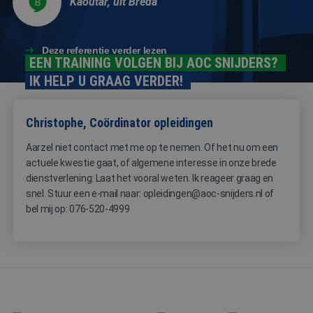
Kaoutar, uit Breda
CookieScriptConsent
4 weken 2
Deze cooki
CookieScript
dagen
wordt gebr
www.aoc-
door de Co
snijders.nl
Script.com-
Deze referentie verder lezen
om de
EEN TRAINING VOLGEN BIJ AOC SNIJDERS?
cookievoo
van bezoek
IK HELP U GRAAG VERDER!
onthouden
cookie-ba
van Cookie
Script.com 
Christophe, Coördinator opleidingen
noodzakeli
correct te 
Aarzel niet contact met me op te nemen. Of het nu om een
actuele kwestie gaat, of algemene interesse in onze brede
dienstverlening: Laat het vooral weten. Ik reageer graag en
snel. Stuur een e-mail naar: opleidingen@aoc-snijders.nl of
bel mij op: 076-520-4999
Aanbieder
Naam
Vervaldatum
Omschrijving
/
Domein
_ga
1 jaar 1
Deze cookienaa
Google
Aanbieder
/
Naam
Vervaldatum
Omschrijving
maand
is gekoppeld aa
LLC
Domein
Google Universa
.aoc-
Analytics - wat 
snijders.nl
MR
1 week
Dit is een Microsof
Microsoft
belangrijke upd
MSN 1st party coo
Corporation
is van de meer
die we gebruiken
.c.bing.com
algemeen
het gebruik van d
gebruikte