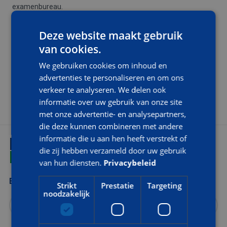
examenbureau.
Deze website maakt gebruik
TRAININGSDUUR EN TIJDEN
van cookies.
De training betreft 1 dag. De tijden zijn van 08.30 – 16.00 uur
We gebruiken cookies om inhoud en
met aansluitend het examen. Een Basis VCA examen duurt 60
advertenties te personaliseren en om ons
minuten. Koffie/thee met wat lekkers en een uitgebreide lunch
verkeer te analyseren. We delen ook
zijn inbegrepen.
informatie over uw gebruik van onze site
met onze advertentie- en analysepartners,
die deze kunnen combineren met andere
informatie die u aan hen heeft verstrekt of
INTERESSE?
die zij hebben verzameld door uw gebruik
VRAAG MEER INFORMATIE AAN
van hun diensten.
Privacybeleid
Bedrijfsnaam
Strikt
Prestatie
Targeting
noodzakelijk