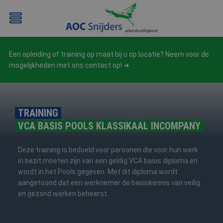
Een opleiding of training op maat bij u op locatie? Neem voor de
mogelijkheden met ons contact op!
TRAINING
VCA BASIS POOLS KLASSIKAAL INCOMPANY
BEHEERDER
BESLOTEN
BHV
EERSTE
BMI
RUIMTEN
HULP
Deze training is bedoeld voor personen die voor hun werk
/
(EHBO)
in bezit moeten zijn van een geldig VCA basis diploma en
ATEX
wordt in het Pools gegeven. Met dit diploma wordt
/
aangetoond dat een werknemer de basiskennis van veilig
NEN3140
en gezond werken beheerst.