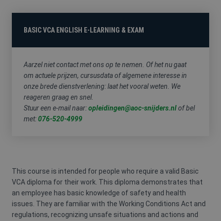
FYSIEKE
HACCP
HEFTRUCK
PREVENTIE-
BELASTING
/
/
MEDEWERKE
SOCIALE
REACHTRUCK
BASIC VCA ENGLISH E-LEARNING & EXAM
HYGIËNE
/
HOOGWERKER
Aarzel niet contact met ons op te nemen. Of het nu gaat
om actuele prijzen, cursusdata of algemene interesse in
onze brede dienstverlening: laat het vooral weten. We
reageren graag en snel.
VCA
Stuur een e-mail naar:
opleidingen@aoc-snijders.nl
of bel
met:
076-520-4999
This course is intended for people who require a valid Basic
VCA diploma for their work. This diploma demonstrates that
an employee has basic knowledge of safety and health
issues. They are familiar with the Working Conditions Act and
regulations, recognizing unsafe situations and actions and