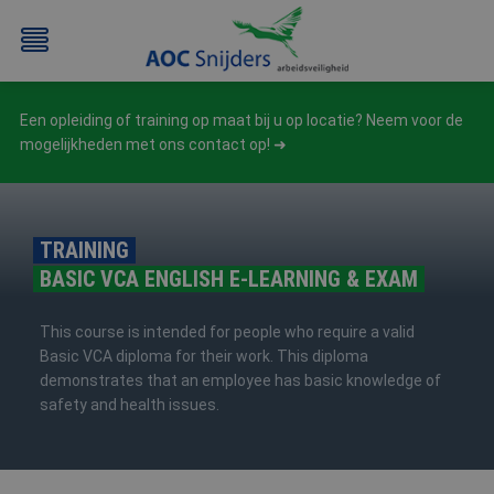
Een opleiding of training op maat bij u op locatie? Neem voor de
mogelijkheden met ons contact op!
TRAINING
BASIC VCA ENGLISH E-LEARNING & EXAM
BEHEERDER
BESLOTEN
BHV
EERSTE
BMI
RUIMTEN
HULP
This course is intended for people who require a valid
/
(EHBO)
Basic VCA diploma for their work. This diploma
ATEX
demonstrates that an employee has basic knowledge of
/
safety and health issues.
NEN3140