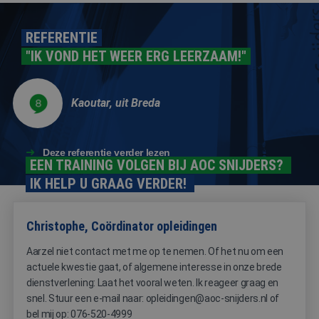
behouden 
een ingelo
status voo
REFERENTIE
gebruiker 
pagina's.
"IK VOND HET WEER ERG LEERZAAM!"
CookieScriptConsent
4 weken 2
Deze cooki
CookieScript
dagen
wordt gebr
www.aoc-
door de Co
snijders.nl
Script.com-
Kaoutar, uit Breda
om de
cookievoo
van bezoek
onthouden
cookie-ba
Deze referentie verder lezen
van Cookie
EEN TRAINING VOLGEN BIJ AOC SNIJDERS?
Script.com 
noodzakeli
IK HELP U GRAAG VERDER!
correct te 
Christophe, Coördinator opleidingen
Aarzel niet contact met me op te nemen. Of het nu om een
Aanbieder
actuele kwestie gaat, of algemene interesse in onze brede
Naam
Vervaldatum
Omschrijving
/
Domein
dienstverlening: Laat het vooral weten. Ik reageer graag en
_ga
1 jaar 1
Deze cookienaa
snel. Stuur een e-mail naar: opleidingen@aoc-snijders.nl of
Google
Aanbieder
/
Naam
Vervaldatum
Omschrijving
maand
is gekoppeld aa
LLC
Domein
bel mij op: 076-520-4999
Google Universa