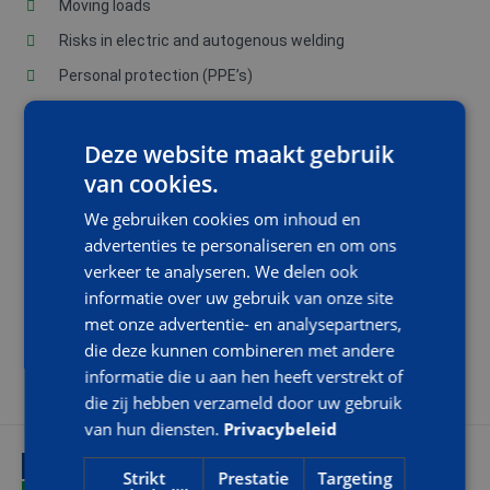
Moving loads
Risks in electric and autogenous welding
Personal protection (PPE’s)
TEACHING MATERIALS
Deze website maakt gebruik
van cookies.
The login codes for the e-learning will be sent to the
We gebruiken cookies om inhoud en
participants. The results of the mock exam in e-learning do
not have to be shown at the exam location.
advertenties te personaliseren en om ons
verkeer te analyseren. We delen ook
informatie over uw gebruik van onze site
COURSE DURATION AND TIMES
met onze advertentie- en analysepartners,
die deze kunnen combineren met andere
You’ll have 60 minutes to complete your Basic VCA exam.
informatie die u aan hen heeft verstrekt of
die zij hebben verzameld door uw gebruik
van hun diensten.
Privacybeleid
INTERESSE?
Strikt
Prestatie
Targeting