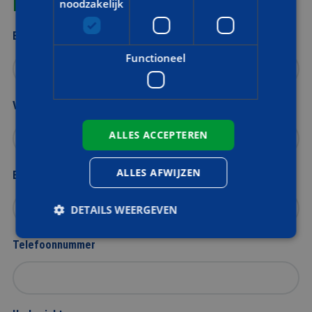
VRAAG MEER INFORMATIE AAN
noodzakelijk
Bedrijfsnaam
Functioneel
Voor- en achternaam
ALLES ACCEPTEREN
ALLES AFWIJZEN
E-mailadres
DETAILS WEERGEVEN
Telefoonnummer
Strikt noodzakelijk
Prestatie
Targeting
Functioneel
Strikt noodzakelijke cookies maken de